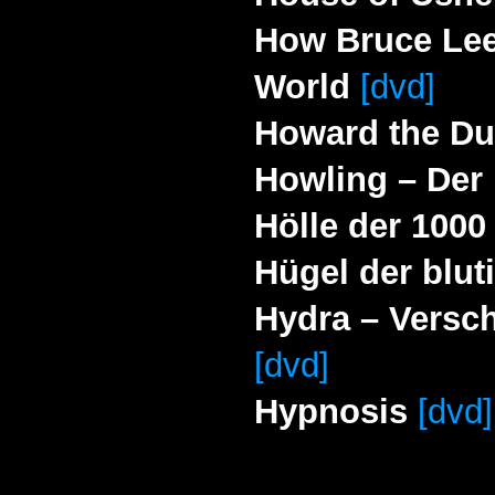
How Bruce Lee
World
[dvd]
Howard the D
Howling – Der K
Hölle der 1000
Hügel der blu
Hydra – Versch
[dvd]
Hypnosis
[dvd]