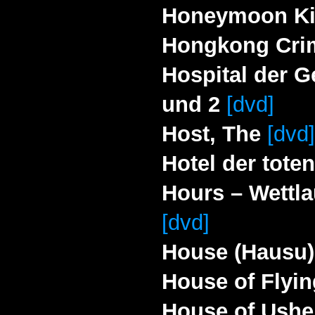
Honeymoon Kil
Hongkong Cri
Hospital der Ge
und 2
[dvd]
Host, The
[dvd
Hotel der tote
Hours – Wettla
[dvd]
House (Hausu)
House of Flyi
House of Ushe