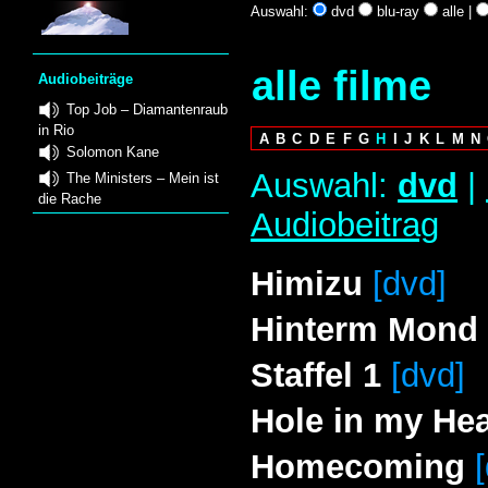
Auswahl:
dvd
blu-ray
alle |
alle filme
Audiobeiträge
Top Job – Diamantenraub
in Rio
A
B
C
D
E
F
G
H
I
J
K
L
M
N
Solomon Kane
Auswahl:
dvd
|
The Ministers – Mein ist
die Rache
Audiobeitrag
Himizu
[dvd]
Hinterm Mond g
Staffel 1
[dvd]
Hole in my Hea
Homecoming