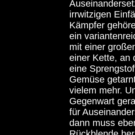
Auseinandersetz
irrwitzigen Einf
Kämpfer gehöre
ein variantenre
mit einer großen
einer Kette, an
eine Sprengstoff
Gemüse getarn
vielem mehr. U
Gegenwart gera
für Auseinander
dann muss eben
Rückblende her