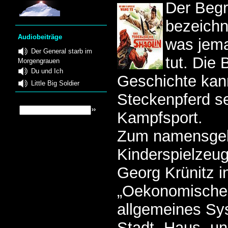
Der Begr
bezeichn
Audiobeiträge
was jem
Der General starb im
tut. Die
Morgengrauen
Du und Ich
Geschichte kan
Little Big Soldier
Steckenpferd se
Kampfsport.
Zum namensge
Kinderspielzeu
Georg Krünitz 
„Oekonomische 
allgemeines Sy
Stadt- Haus- un