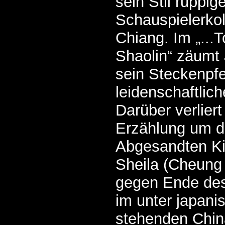
sein Stil ruppig
Schauspielerko
Chiang. Im „...
Shaolin“ zäum
sein Steckenpfe
leidenschaftlich
Darüber verliert
Erzählung um d
Abgesandten Ki
Sheila (Cheung 
gegen Ende des
im unter japani
stehenden Chin