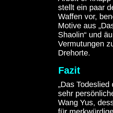
stellt ein paar
Waffen vor, ben
Motive aus „Da
Shaolin“ und äu
Vermutungen z
Drehorte.
Fazit
„Das Todeslied d
sehr persönlich
Wang Yus, dess
für merkwürdige