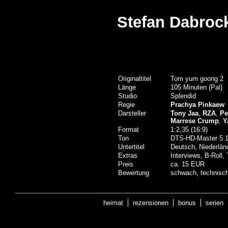
Stefan Dabroc
Originaltitel
Tom yum goong 2
Länge
105 Minuten (Pal)
Studio
Splendid
Regie
Prachya Pinkaew
Darsteller
Tony Jaa
,
RZA
,
Pe
Marrese Crump
,
Y
Format
1:2,35 (16:9)
Ton
DTS-HD-Master 5.1
Untertitel
Deutsch, Niederlän
Extras
Interviews, B-Roll, 
Preis
ca. 15 EUR
Bewertung
schwach, technisch
heimat
rezensionen
bonus
serien