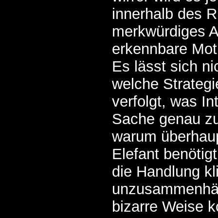
innerhalb des R
merkwürdiges A
erkennbare Moti
Es lässt sich ni
welche Strategie
verfolgt, was In
Sache genau zu
warum überhau
Elefant benötig
die Handlung kli
unzusammenhän
bizarre Weise k