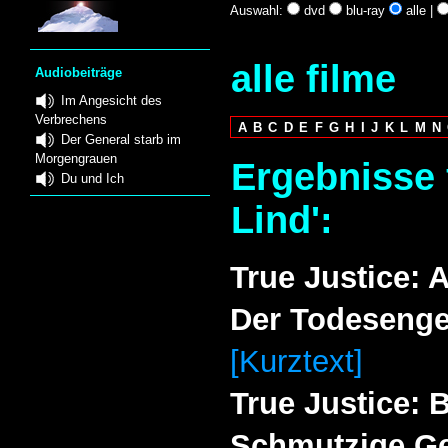
Auswahl:
dvd
blu-ray
alle |
alle filme
Audiobeiträge
Im Angesicht des
Verbrechens
A
B
C
D
E
F
G
H
I
J
K
L
M
N
Der General starb im
Morgengrauen
Ergebnisse 
Du und Ich
Lind':
True Justice: 
Der Todesenge
[Kurztext]
True Justice: 
Schmutzige Ge