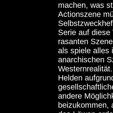
machen, was ste
Actionszene mü
Selbstzweckhefti
Serie auf diese
rasanten Szenen
als spiele alles 
anarchischen Sz
Westernrealität
Helden aufgrun
gesellschaftlich
andere Möglich
beizukommen, a