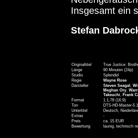
Insgesamt ein s
Stefan Dabroc
Originaltitel
True Justice: Brot
Länge
90 Minuten (24p)
Studio
Splendid
Regie
Wayne Rose
Darsteller
Steven Seagal
,
Wi
Meghan Ory
,
Warr
Takeuchi
,
Frank C
Format
1:1,78 (16:9)
Ton
DTS-HD-Master-5.1
Untertitel
Deutsch, Niederlän
Extras
-
Preis
ca. 15 EUR
Bewertung
launig, technisch r