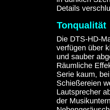
Details verschlu
Tonqualität
Die DTS-HD-Ma
verfügen über k
und sauber abg
Räumliche Effek
Serie kaum, be
Schießereien we
Lautsprecher ab
der Musikunter
Nebengeräusche