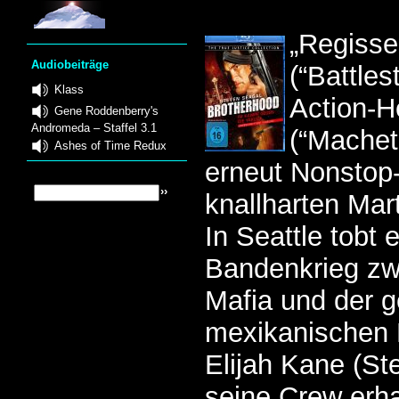
„Regiss
Audiobeiträge
(“Battles
Klass
Action-H
Gene Roddenberry's
Andromeda – Staffel 3.1
(“Machet
Ashes of Time Redux
erneut Nonstop-
knallharten Mart
In Seattle tobt e
Bandenkrieg zw
Mafia und der g
mexikanischen
Elijah Kane (St
seine Crew erha