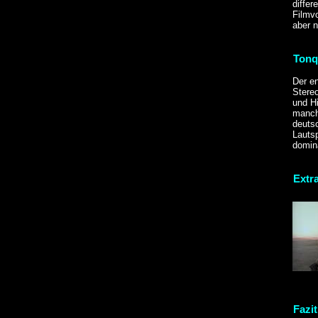
diffe
Filmvo
aber n
Tonq
Der e
Stere
und Hi
manch
deuts
Lautsp
domin
Extr
Fazit