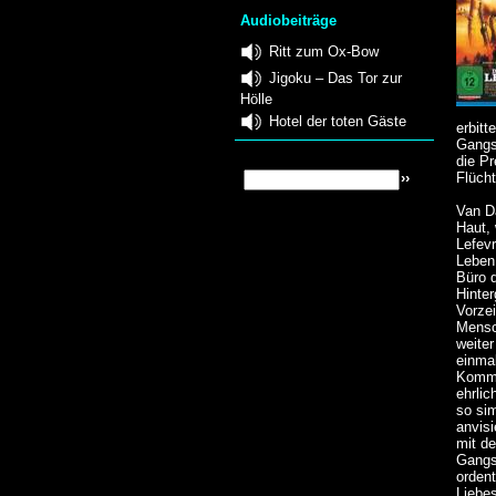
Audiobeiträge
Ritt zum Ox-Bow
Jigoku – Das Tor zur
Hölle
Hotel der toten Gäste
erbit
Gangs
die Pr
Flücht
Van D
Haut, 
Lefevr
Leben 
Büro d
Hinte
Vorzei
Mensc
weite
einmal
Komma
ehrli
so sim
anvis
mit d
Gangs
orden
Liebe