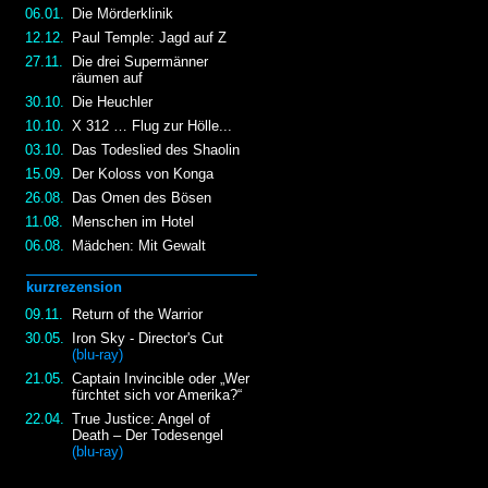
06.01.
Die Mörderklinik
12.12.
Paul Temple: Jagd auf Z
27.11.
Die drei Supermänner
räumen auf
30.10.
Die Heuchler
10.10.
X 312 … Flug zur Hölle...
03.10.
Das Todeslied des Shaolin
15.09.
Der Koloss von Konga
26.08.
Das Omen des Bösen
11.08.
Menschen im Hotel
06.08.
Mädchen: Mit Gewalt
kurzrezension
09.11.
Return of the Warrior
30.05.
Iron Sky - Director's Cut
(blu-ray)
21.05.
Captain Invincible oder „Wer
fürchtet sich vor Amerika?“
22.04.
True Justice: Angel of
Death – Der Todesengel
(blu-ray)