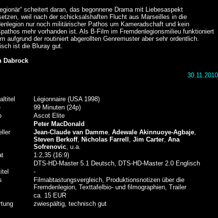
Legionär“ scheitert daran, das begonnene Drama mit Liebesaspekt
tzen, weil nach der schicksalshaften Flucht aus Marseilles in die
enlegion nur noch militärischer Pathos um Kameradschaft und kein
pathos mehr vorhanden ist. Als B-Film im Fremdenlegionsmilieu funktioniert
lm aufgrund der routiniert abgerollten Genremuster aber sehr ordentlich.
sch ist die Bluray gut.
n Dabrock
30.11.2010
altitel
Légionnaire (USA 1998)
e
99 Minuten (24p)
o
Ascot Elite
Peter MacDonald
ller
Jean-Claude van Damme
,
Adewale Akinnuoye-Agbaje
,
Steven Berkoff
,
Nicholas Farrell
,
Jim Carter
,
Ana
Sofrenovic
, u.a.
at
1:2,35 (16:9)
DTS-HD-Master 5.1 Deutsch, DTS-HD-Master 2.0 Englisch
itel
-
s
Filmabtastungsvergleich, Produktionsnotizen über die
Fremdenlegion, Texttafelbio- und filmographien, Trailer
ca. 15 EUR
tung
zwiespältig, technisch gut