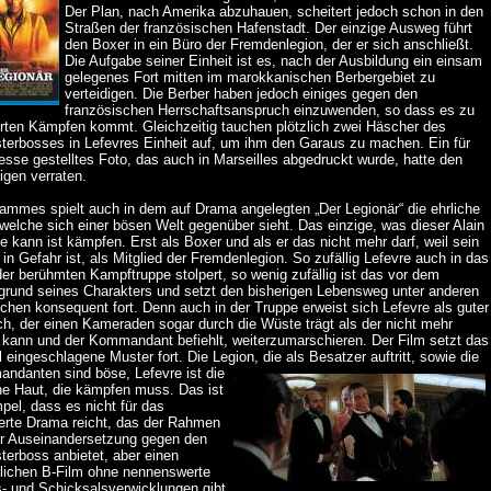
Der Plan, nach Amerika abzuhauen, scheitert jedoch schon in den
Straßen der französischen Hafenstadt. Der einzige Ausweg führt
den Boxer in ein Büro der Fremdenlegion, der er sich anschließt.
Die Aufgabe seiner Einheit ist es, nach der Ausbildung ein einsam
gelegenes Fort mitten im marokkanischen Berbergebiet zu
verteidigen. Die Berber haben jedoch einiges gegen den
französischen Herrschaftsanspruch einzuwenden, so dass es zu
terten Kämpfen kommt. Gleichzeitig tauchen plötzlich zwei Häscher des
terbosses in Lefevres Einheit auf, um ihm den Garaus zu machen. Ein für
esse gestelltes Foto, das auch in Marseilles abgedruckt wurde, hatte den
igen verraten.
ammes spielt auch in dem auf Drama angelegten „Der Legionär“ die ehrliche
welche sich einer bösen Welt gegenüber sieht. Das einzige, was dieser Alain
e kann ist kämpfen. Erst als Boxer und als er das nicht mehr darf, weil sein
in Gefahr ist, als Mitglied der Fremdenlegion. So zufällig Lefevre auch in das
er berühmten Kampftruppe stolpert, so wenig zufällig ist das vor dem
rgrund seines Charakters und setzt den bisherigen Lebensweg unter anderen
chen konsequent fort. Denn auch in der Truppe erweist sich Lefevre als guter
h, der einen Kameraden sogar durch die Wüste trägt als der nicht mehr
r kann und der Kommandant befiehlt, weiterzumarschieren. Der Film setzt das
 eingeschlagene Muster fort. Die Legion, die als Besatzer auftritt, sowie die
ndanten sind böse, Lefevre ist die
che Haut, die kämpfen muss. Das ist
pel, dass es nicht für das
ierte Drama reicht, das der Rahmen
er Auseinandersetzung gegen den
terboss anbietet, aber einen
tlichen B-Film ohne nennenswerte
s- und Schicksalsverwicklungen gibt