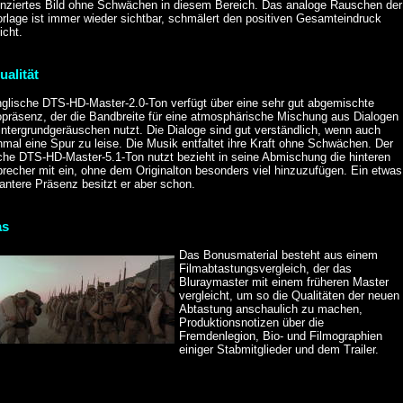
renziertes Bild ohne Schwächen in diesem Bereich. Das analoge Rauschen der
rlage ist immer wieder sichtbar, schmälert den positiven Gesamteindruck
icht.
ualität
nglische DTS-HD-Master-2.0-Ton verfügt über eine sehr gut abgemischte
opräsenz, der die Bandbreite für eine atmosphärische Mischung aus Dialogen
ntergrundgeräuschen nutzt. Die Dialoge sind gut verständlich, wenn auch
mal eine Spur zu leise. Die Musik entfaltet ihre Kraft ohne Schwächen. Der
che DTS-HD-Master-5.1-Ton nutzt bezieht in seine Abmischung die hinteren
recher mit ein, ohne dem Originalton besonders viel hinzuzufügen. Ein etwas
antere Präsenz besitzt er aber schon.
as
Das Bonusmaterial besteht aus einem
Filmabtastungsvergleich, der das
Bluraymaster mit einem früheren Master
vergleicht, um so die Qualitäten der neuen
Abtastung anschaulich zu machen,
Produktionsnotizen über die
Fremdenlegion, Bio- und Filmographien
einiger Stabmitglieder und dem Trailer.