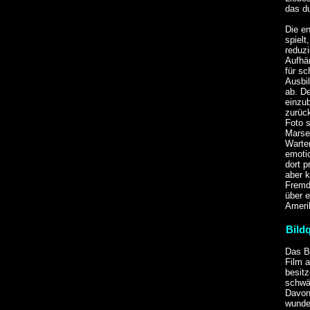
das d
Die en
spiel
reduzi
Aufhän
für sc
Ausbi
ab. De
einzub
zurück
Foto s
Marsei
Warte
emoti
dort p
aber k
Fremd
über e
Amerik
Bildq
Das Bi
Film a
besitz
schwäc
Davon 
wunde