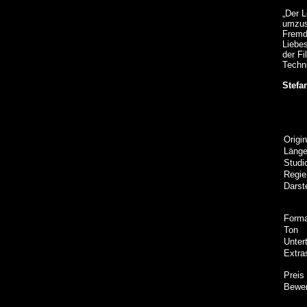
„Der 
umzuse
Fremd
Liebes
der Fi
Techni
Stefa
Origin
Läng
Studi
Regie
Darste
Form
Ton
Untert
Extra
Preis
Bewer