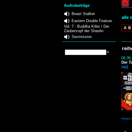
Audiobeiträge
Beast Stalker
alle 
Eastern Double Feature
Vol. 7 - Buddha Killer / Der
A
B
Zauberzopf der Shaolin
Sexmission
reih
06.06
Der T
ray)
Filmart 