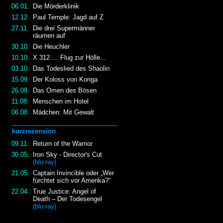
06.01.
Die Mörderklinik
12.12.
Paul Temple: Jagd auf Z
27.11.
Die drei Supermänner
räumen auf
30.10.
Die Heuchler
10.10.
X 312 … Flug zur Hölle...
03.10.
Das Todeslied des Shaolin
15.09.
Der Koloss von Konga
26.08.
Das Omen des Bösen
11.08.
Menschen im Hotel
06.08.
Mädchen: Mit Gewalt
kurzrezension
09.11.
Return of the Warrior
30.05.
Iron Sky - Director's Cut
(blu-ray)
21.05.
Captain Invincible oder „Wer
fürchtet sich vor Amerika?“
22.04.
True Justice: Angel of
Death – Der Todesengel
(blu-ray)