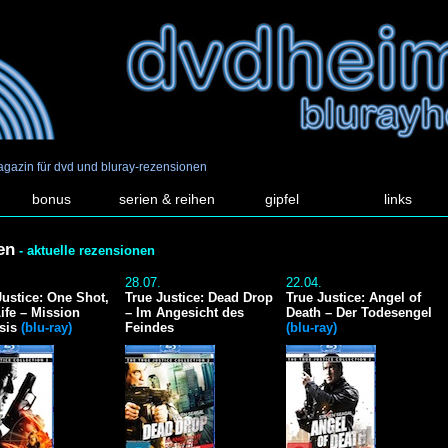
agazin für dvd und bluray-rezensionen
bonus
serien & reihen
gipfel
links
en
- aktuelle rezensionen
.
28.07.
22.04.
Justice: One Shot,
True Justice: Dead Drop
True Justice: Angel of
ife – Mission
– Im Angesicht des
Death – Der Todesengel
sis
(blu-ray)
Feindes
(blu-ray)