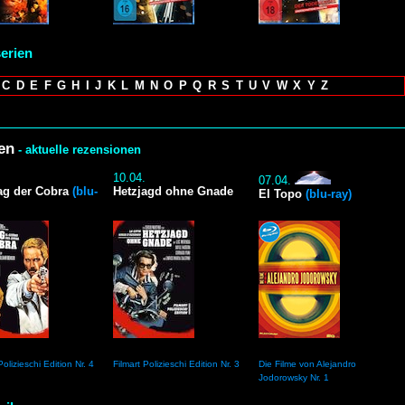
serien
C
D
E
F
G
H
I
J
K
L
M
N
O
P
Q
R
S
T
U
V
W
X
Y
Z
en
- aktuelle rezensionen
.
10.04.
07.04.
ag der Cobra
(blu-
Hetzjagd ohne Gnade
El Topo
(blu-ray)
Polizieschi Edition Nr. 4
Filmart Polizieschi Edition Nr. 3
Die Filme von Alejandro
Jodorowsky Nr. 1