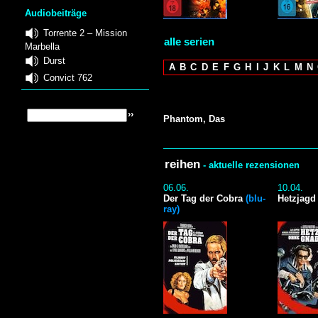
Audiobeiträge
Torrente 2 – Mission
alle serien
Marbella
Durst
A
B
C
D
E
F
G
H
I
J
K
L
M
N
Convict 762
Phantom, Das
reihen
- aktuelle rezensionen
06.06.
10.04.
Der Tag der Cobra
(blu-
Hetzjagd
ray)