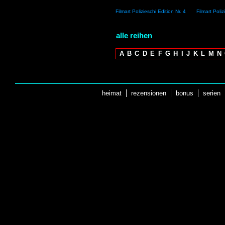
Filmart Polizieschi Edition Nr. 4
Filmart Poliz
alle reihen
A
B
C
D
E
F
G
H
I
J
K
L
M
N
heimat
rezensionen
bonus
serien