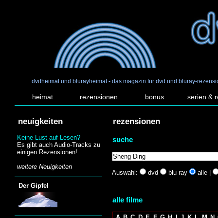
dvdheimat und blurayheimat - das magazin für dvd und bluray-rezens
heimat
rezensionen
bonus
serien & 
neuigkeiten
rezensionen
Keine Lust auf Lesen?
suche
Es gibt auch Audio-Tracks zu
einigen Rezensionen!
weitere Neuigkeiten
Auswahl:
dvd
blu-ray
alle |
Der Gipfel
alle filme
A
B
C
D
E
F
G
H
I
J
K
L
M
N