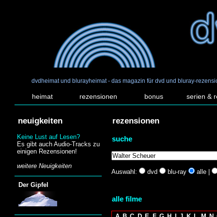
dvdheimat und blurayheimat - das magazin für dvd und bluray-rezens
heimat
rezensionen
bonus
serien & 
neuigkeiten
rezensionen
Keine Lust auf Lesen?
suche
Es gibt auch Audio-Tracks zu
einigen Rezensionen!
weitere Neuigkeiten
Auswahl:
dvd
blu-ray
alle |
Der Gipfel
alle filme
A
B
C
D
E
F
G
H
I
J
K
L
M
N