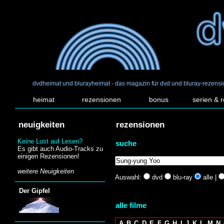
dvdheimat und blurayheimat - das magazin für dvd und bluray-rezens
heimat
rezensionen
bonus
serien & 
neuigkeiten
rezensionen
Keine Lust auf Lesen?
suche
Es gibt auch Audio-Tracks zu
einigen Rezensionen!
weitere Neuigkeiten
Auswahl:
dvd
blu-ray
alle |
Der Gipfel
alle filme
A
B
C
D
E
F
G
H
I
J
K
L
M
N