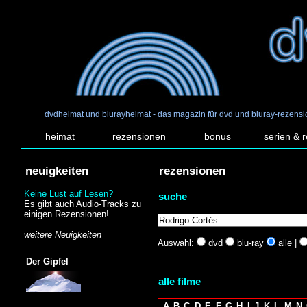
dvdheimat und blurayheimat - das magazin für dvd und bluray-rezens
heimat
rezensionen
bonus
serien & 
neuigkeiten
rezensionen
Keine Lust auf Lesen?
suche
Es gibt auch Audio-Tracks zu
einigen Rezensionen!
weitere Neuigkeiten
Auswahl:
dvd
blu-ray
alle |
Der Gipfel
alle filme
A
B
C
D
E
F
G
H
I
J
K
L
M
N