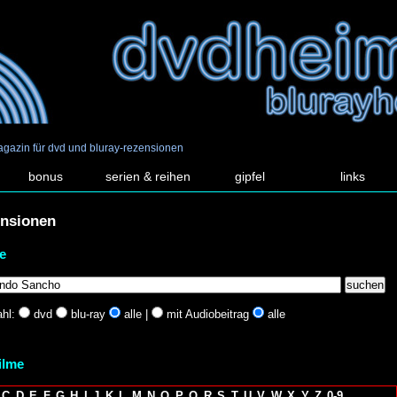
agazin für dvd und bluray-rezensionen
bonus
serien & reihen
gipfel
links
ensionen
e
hl:
dvd
blu-ray
alle |
mit Audiobeitrag
alle
filme
C
D
E
F
G
H
I
J
K
L
M
N
O
P
Q
R
S
T
U
V
W
X
Y
Z
0-9