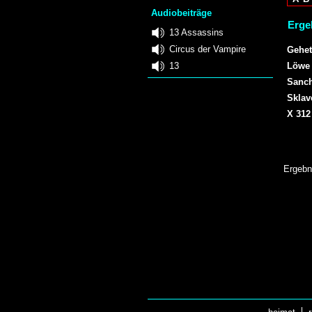
Audiobeiträge
Erge
13 Assassins
Circus der Vampire
Gehet
13
Löwe 
Sanch
Sklav
X 312
Ergebn