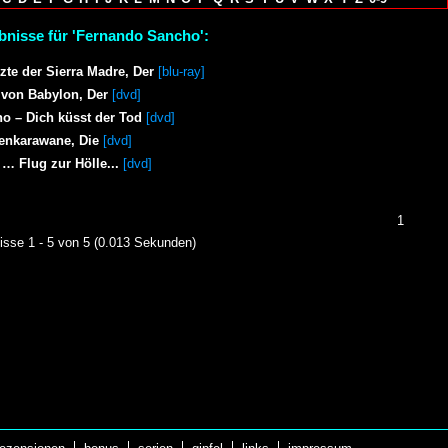
bnisse für 'Fernando Sancho':
zte der Sierra Madre, Der
[blu-ray]
von Babylon, Der
[dvd]
o – Dich küsst der Tod
[dvd]
enkarawane, Die
[dvd]
 … Flug zur Hölle...
[dvd]
1
isse 1 - 5 von 5 (0.013 Sekunden)