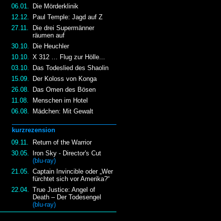
06.01.
Die Mörderklinik
12.12.
Paul Temple: Jagd auf Z
27.11.
Die drei Supermänner
räumen auf
30.10.
Die Heuchler
10.10.
X 312 … Flug zur Hölle...
03.10.
Das Todeslied des Shaolin
15.09.
Der Koloss von Konga
26.08.
Das Omen des Bösen
11.08.
Menschen im Hotel
06.08.
Mädchen: Mit Gewalt
kurzrezension
09.11.
Return of the Warrior
30.05.
Iron Sky - Director's Cut
(blu-ray)
21.05.
Captain Invincible oder „Wer
fürchtet sich vor Amerika?“
22.04.
True Justice: Angel of
Death – Der Todesengel
(blu-ray)