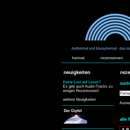
dvdheimat und blurayheimat - das m
heimat
rezensionen
neuigkeiten
rez
Keine Lust auf Lesen?
such
Es gibt auch Audio-Tracks zu
einigen Rezensionen!
weitere Neuigkeiten
Auswa
Der Gipfel
alle 
A
B