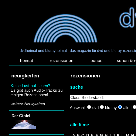
dvdheimat und blurayheimat - das magazin für dvd und bluray-rezens
heimat
rezensionen
bonus
serien & 
neuigkeiten
rezensionen
Keine Lust auf Lesen?
suche
Es gibt auch Audio-Tracks zu
einigen Rezensionen!
weitere Neuigkeiten
Auswahl:
dvd
blu-ray
alle |
Der Gipfel
alle filme
A
B
C
D
E
F
G
H
I
J
K
L
M
N