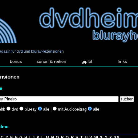
agazin für dvd und bluray-rezensionen
bonus
serien & reihen
gipfel
links
ensionen
e
hl:
dvd
blu-ray
alle |
mit Audiobeitrag
alle
filme
C
D
E
F
G
H
I
J
K
L
M
N
O
P
Q
R
S
T
U
V
W
X
Y
Z
0-9