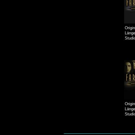
Origin
Läng
Studi
Origin
Läng
Studi