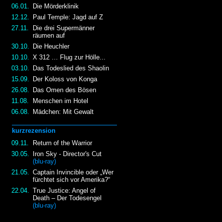
06.01.
Die Mörderklinik
12.12.
Paul Temple: Jagd auf Z
27.11.
Die drei Supermänner
räumen auf
30.10.
Die Heuchler
10.10.
X 312 … Flug zur Hölle...
03.10.
Das Todeslied des Shaolin
15.09.
Der Koloss von Konga
26.08.
Das Omen des Bösen
11.08.
Menschen im Hotel
06.08.
Mädchen: Mit Gewalt
kurzrezension
09.11.
Return of the Warrior
30.05.
Iron Sky - Director's Cut
(blu-ray)
21.05.
Captain Invincible oder „Wer
fürchtet sich vor Amerika?“
22.04.
True Justice: Angel of
Death – Der Todesengel
(blu-ray)