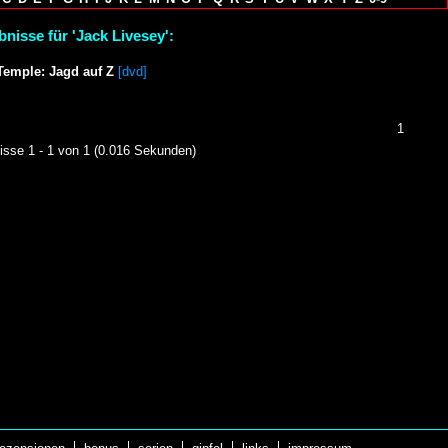
nisse für 'Jack Livesey':
Temple: Jagd auf Z
[dvd]
1
isse 1 - 1 von 1 (0.016 Sekunden)