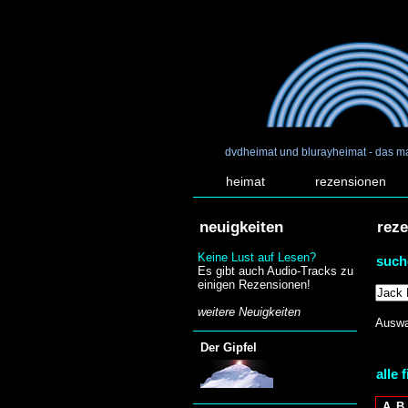
dvdheimat und blurayheimat - das m
heimat
rezensionen
neuigkeiten
rez
Keine Lust auf Lesen?
such
Es gibt auch Audio-Tracks zu
einigen Rezensionen!
weitere Neuigkeiten
Auswa
Der Gipfel
alle 
A
B