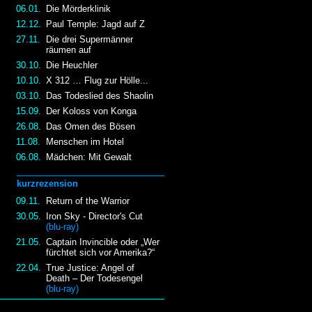
06.01.
Die Mörderklinik
12.12.
Paul Temple: Jagd auf Z
27.11.
Die drei Supermänner
räumen auf
30.10.
Die Heuchler
10.10.
X 312 … Flug zur Hölle...
03.10.
Das Todeslied des Shaolin
15.09.
Der Koloss von Konga
26.08.
Das Omen des Bösen
11.08.
Menschen im Hotel
06.08.
Mädchen: Mit Gewalt
kurzrezension
09.11.
Return of the Warrior
30.05.
Iron Sky - Director's Cut
(blu-ray)
21.05.
Captain Invincible oder „Wer
fürchtet sich vor Amerika?“
22.04.
True Justice: Angel of
Death – Der Todesengel
(blu-ray)