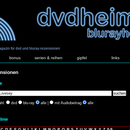
agazin für dvd und bluray-rezensionen
bonus
serien & reihen
gipfel
links
ensionen
e
hl:
dvd
blu-ray
alle |
mit Audiobeitrag
alle
filme
C
D
E
F
G
H
I
J
K
L
M
N
O
P
Q
R
S
T
U
V
W
X
Y
Z
0-9