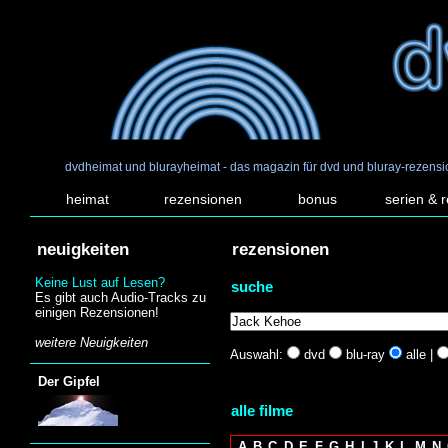
dvdheimat und blurayheimat - das magazin für dvd und bluray-rezens
heimat
rezensionen
bonus
serien & 
neuigkeiten
rezensionen
Keine Lust auf Lesen?
suche
Es gibt auch Audio-Tracks zu
einigen Rezensionen!
weitere Neuigkeiten
Auswahl:
dvd
blu-ray
alle |
Der Gipfel
alle filme
A
B
C
D
E
F
G
H
I
J
K
L
M
N