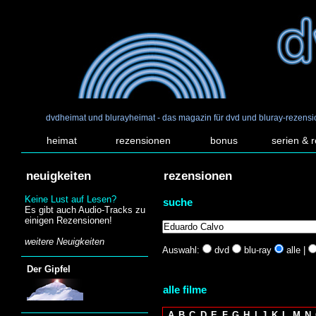
dvdheimat und blurayheimat - das magazin für dvd und bluray-rezens
heimat
rezensionen
bonus
serien & 
neuigkeiten
rezensionen
Keine Lust auf Lesen?
suche
Es gibt auch Audio-Tracks zu
einigen Rezensionen!
weitere Neuigkeiten
Auswahl:
dvd
blu-ray
alle |
Der Gipfel
alle filme
A
B
C
D
E
F
G
H
I
J
K
L
M
N