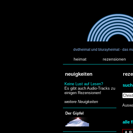
dvdheimat und blurayheimat - das m
heimat
rezensionen
neuigkeiten
rez
Keine Lust auf Lesen?
such
Es gibt auch Audio-Tracks zu
einigen Rezensionen!
weitere Neuigkeiten
Auswa
Der Gipfel
alle 
A
B