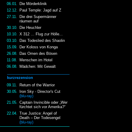
06.01.
Die Mörderklinik
12.12.
Paul Temple: Jagd auf Z
27.11.
Die drei Supermänner
räumen auf
30.10.
Die Heuchler
10.10.
X 312 … Flug zur Hölle...
03.10.
Das Todeslied des Shaolin
15.09.
Der Koloss von Konga
26.08.
Das Omen des Bösen
11.08.
Menschen im Hotel
06.08.
Mädchen: Mit Gewalt
kurzrezension
09.11.
Return of the Warrior
30.05.
Iron Sky - Director's Cut
(blu-ray)
21.05.
Captain Invincible oder „Wer
fürchtet sich vor Amerika?“
22.04.
True Justice: Angel of
Death – Der Todesengel
(blu-ray)