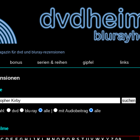
agazin für dvd und bluray-rezensionen
bonus
serien & reihen
gipfel
links
ensionen
e
hl:
dvd
blu-ray
alle |
mit Audiobeitrag
alle
filme
C
D
E
F
G
H
I
J
K
L
M
N
O
P
Q
R
S
T
U
V
W
X
Y
Z
0-9