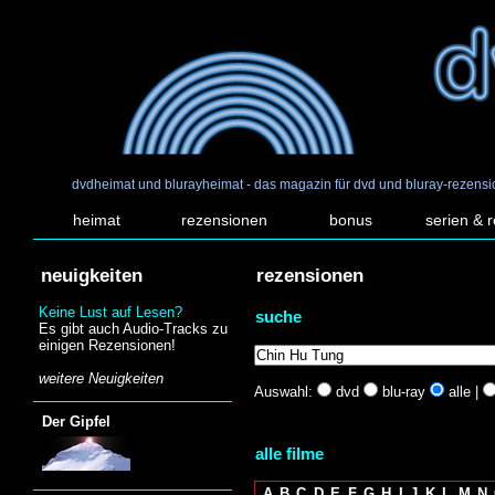
dvdheimat und blurayheimat - das magazin für dvd und bluray-rezens
heimat
rezensionen
bonus
serien & 
neuigkeiten
rezensionen
Keine Lust auf Lesen?
suche
Es gibt auch Audio-Tracks zu
einigen Rezensionen!
weitere Neuigkeiten
Auswahl:
dvd
blu-ray
alle |
Der Gipfel
alle filme
A
B
C
D
E
F
G
H
I
J
K
L
M
N