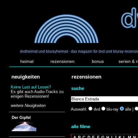
dvdheimat und blurayheimat - das magazin für dvd und bluray-rezens
heimat
rezensionen
bonus
serien & 
neuigkeiten
rezensionen
Keine Lust auf Lesen?
suche
Es gibt auch Audio-Tracks zu
einigen Rezensionen!
weitere Neuigkeiten
Auswahl:
dvd
blu-ray
alle |
Der Gipfel
alle filme
A
B
C
D
E
F
G
H
I
J
K
L
M
N