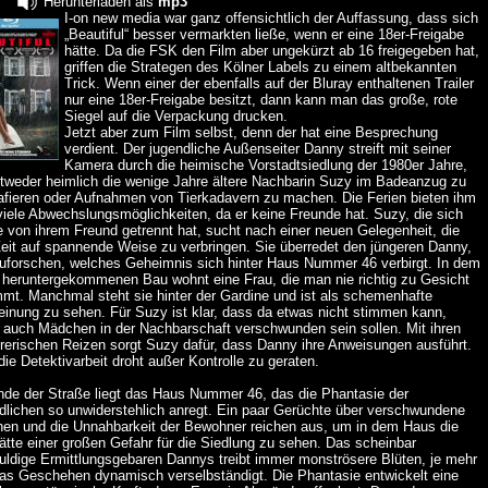
Herunterladen als
mp3
I-on new media war ganz offensichtlich der Auffassung, dass sich
„Beautiful“ besser vermarkten ließe, wenn er eine 18er-Freigabe
hätte. Da die FSK den Film aber ungekürzt ab 16 freigegeben hat,
griffen die Strategen des Kölner Labels zu einem altbekannten
Trick. Wenn einer der ebenfalls auf der Bluray enthaltenen Trailer
nur eine 18er-Freigabe besitzt, dann kann man das große, rote
Siegel auf die Verpackung drucken.
Jetzt aber zum Film selbst, denn der hat eine Besprechung
verdient. Der jugendliche Außenseiter Danny streift mit seiner
Kamera durch die heimische Vorstadtsiedlung der 1980er Jahre,
tweder heimlich die wenige Jahre ältere Nachbarin Suzy im Badeanzug zu
rafieren oder Aufnahmen von Tierkadavern zu machen. Die Ferien bieten ihm
viele Abwechslungsmöglichkeiten, da er keine Freunde hat. Suzy, die sich
 von ihrem Freund getrennt hat, sucht nach einer neuen Gelegenheit, die
Zeit auf spannende Weise zu verbringen. Sie überredet den jüngeren Danny,
uforschen, welches Geheimnis sich hinter Haus Nummer 46 verbirgt. In dem
 heruntergekommenen Bau wohnt eine Frau, die man nie richtig zu Gesicht
mt. Manchmal steht sie hinter der Gardine und ist als schemenhafte
einung zu sehen. Für Suzy ist klar, dass da etwas nicht stimmen kann,
 auch Mädchen in der Nachbarschaft verschwunden sein sollen. Mit ihren
hrerischen Reizen sorgt Suzy dafür, dass Danny ihre Anweisungen ausführt.
ie Detektivarbeit droht außer Kontrolle zu geraten.
de der Straße liegt das Haus Nummer 46, das die Phantasie der
dlichen so unwiderstehlich anregt. Ein paar Gerüchte über verschwundene
en und die Unnahbarkeit der Bewohner reichen aus, um in dem Haus die
ätte einer großen Gefahr für die Siedlung zu sehen. Das scheinbar
uldige Ermittlungsgebaren Dannys treibt immer monströsere Blüten, je mehr
das Geschehen dynamisch verselbständigt. Die Phantasie entwickelt eine