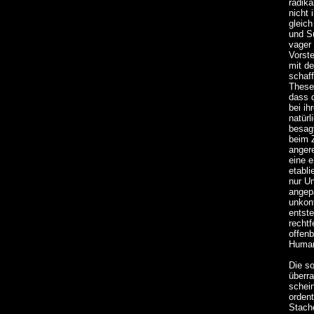
radika
nicht 
gleic
und S
vager
Vorste
mit de
schaff
These
dass 
bei ih
natürl
besag
beim 
angere
eine 
etabli
nur Un
angep
unkont
entst
recht
offenb
Humani
Die so
überr
schei
orden
Stache