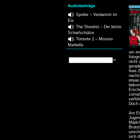
Audiobeiträge
Spoiler – Verdammt im
Eis
The Shootist – Der letzte
Scharfschütze
Torrente 2 – Mission
Marbella
um en
fotog
nicht 
gerade
freie 
nachz
etwas
bekom
Ersch
zumal
verfü
Doch d
Am En
Jugen
Mädch
Brutst
unsch
sich 