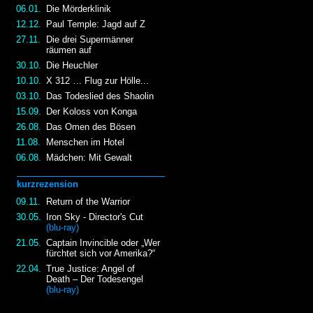
06.01.
Die Mörderklinik
12.12.
Paul Temple: Jagd auf Z
27.11.
Die drei Supermänner
räumen auf
30.10.
Die Heuchler
10.10.
X 312 … Flug zur Hölle...
03.10.
Das Todeslied des Shaolin
15.09.
Der Koloss von Konga
26.08.
Das Omen des Bösen
11.08.
Menschen im Hotel
06.08.
Mädchen: Mit Gewalt
kurzrezension
09.11.
Return of the Warrior
30.05.
Iron Sky - Director's Cut
(blu-ray)
21.05.
Captain Invincible oder „Wer
fürchtet sich vor Amerika?“
22.04.
True Justice: Angel of
Death – Der Todesengel
(blu-ray)