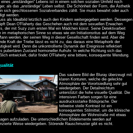
 eines „anständigen“ Lebens ist in einem solchen sozialen Umfeld noch
ger, als das „anständige“ Leben selbst. Die Schönheit der Form, die Ästhetik
 in sich geschlossenen Sozialverbandes zählt. Sie muss bewahrt oder auch
digt werden.
uss als Idealbild letztlich auch den Kindern weitergegeben werden. Deswegen
üpft Dean O'Flaherty das Geschehen auch mit dem sexuellen Erwachen
s, der mit Suzy zum ersten Mal ein Mädchen küsst. Seine Detektivarbeit
e im metaphorischen Sinne so etwas wie ein Initiationsritus auf dem Weg
ann werden, der seinen Weg in dieser Gesellschaft finden wird. Aber die
nde Kraft der Triebe lässt es nicht zu, das daraus eine Metaphorik der
tigkeit wird. Denn die unkontrollierte Dynamik der Ereignisse reflektiert
s pubertären Zustand hormoneller Aufruhr. In welche Richtung sich das
ßlich entwickelt, dafür findet O'Flaherty eine bittere, konsequente Wendung.
ualität
Das saubere Bild der Bluray überzeugt mit
klaren Konturen, welche die geleckte
Atmosphäre der Vorortsiedlung sehr gut
wiedergeben. Der Detailreichtum
unterstützt die hohe visuelle Qualität. Die
intensiven Farben sorgen für eine
ausdrucksstarke Bildsprache. Der
teilweise steile Kontrast ist ein
konsequentes Stilmittel, um die klinische
Atmosphäre der Wohnstraße mit etwas
agen aufzuladen. Die unterschiedlichen Bildelemente werden auf
enzierte Weise wiedergeben. Störende Rauschmuster gibt es nicht.