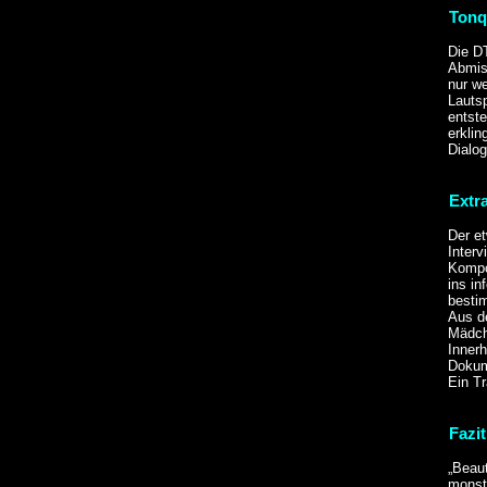
Tonq
Die D
Abmis
nur we
Lautsp
entste
erkli
Dialog
Extr
Der e
Inter
Kompo
ins i
bestim
Aus de
Mädch
Inner
Dokum
Ein Tr
Fazit
„Beaut
monstr