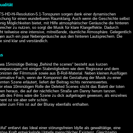
ualität
TS-HD-Hi-Resolution-5.1-Tonspuren sorgen dank einer dynamischen
chung für einen wunderbaren Raumklang. Auch wenn die Geschichte selbst
nig Möglichkeiten bietet, mit Hilfe atmosphärischer Geräusche die hinteren
recher zu nutzen, so sorgt die Musik für klare Klangeffekte. Dadurch
ht teilweise eine intensive, mitreißende, räumliche Atmosphäre. Gelegentlich
ngen auch ein paar Nebengeräusche aus den hinteren Lautsprechern. Die
e sind klar und verständlich.
as
twa 15minütige Beitrag „Behind the scenes“ besteht aus kurzen
viewpassagen mit einigen Stabmitgliedern wie dem Regisseur und dem
nisten der Filmmusik sowie aus B-Roll-Material. Neben kleinen Ausflügen
nformative Fach, wenn der Komponist die Gestaltung der Musik zu einer
mten Szene erläutert, liefert der Beitrag nichts nennenswertes.
r etwa 10minütigen Rolle der Deleted Scenes sticht das Balett der toten
en heraus, die auf der nächtlichen Straße um Danny herum tanzen.
halb des Films wäre die Szene zu dick aufgetragen gewesen, als einzelnes
ent ist sie aber sehr schön.
ailer zum Film ist auf der Bluray ebenfalls enthalten.
iful“ entlarvt das Ideal einer störungsfreien Idylle als gewalttätige, eine
öse Kraft entwickelnde Untiefe menschlicher Existenz. Gleichzeitig