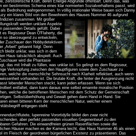
le, zerstörerische Kraft, deren Energie Abgründe offenbart. Denn das, was
in ein bestimmtes Schema eines klar normierten Sozialverhaltens passt, wird
h als Bedrohung wahrgenommen. In völlig irrationaler Weise bauen sich Danny
uzy ein klares Bild von den Bewohnern des Hauses Nummer 46 aufgrund
 Indizien zusammen. Mit großer
llungskraft werden unklare Aspekte
n passenden Details gefüllt. Dabei
t es Regisseur Dean O'Flaherty, die
n so überzeugend zu entwickeln,
der Zuschauer den Hobbydetektiven
rer „Arbeit“ gebannt folgt. Denn
ich bleibt unklar, was sich in dem
ten Haus tatsächlich abspielt. Auch
Zuschauer wird die Phantasie
gt, das mit Inhalt zu füllen, was unklar ist. So gelingt es dem Regisseur,
enge Verknüpfung zwischen den Hauptfiguren sowie dem Zuschauer zu
eren, welche die menschliche Sehnsucht nach Klarheit reflektiert, auch wenn
wissenheit vorhanden ist. Die brutale Kraft, die hinter der Ausgrenzung nicht
asst lebender Menschen steckt, kann jeden erfassen. Wenn sie sich
rolliert entfaltet, dann kann daraus eine selbst ernannte moralische Position
ehen, welche die betroffenen Menschen mit dem Schutz der Gemeinschaft
fertigen. Selbstüberhöhung und Gewalt gehen dann Hand in Hand. Sie
aren einen bitteren Kern der menschlichen Natur, welcher einem
tätsbegriff entgegen steht.
nnendurchflutete, lupenreine Vorortidylle bildet den zwar nicht
aschenden, aber perfekt passenden visuellen Gegenentwurf zu den
nbaren Gefahren. Die einwandfreien grünen Rasenflächen sowie die
tlichen Häuser machen es der Kamera leicht, das Haus Nummer 46 als einen
l im Fleisch der geordneten bürgerlichen Existenz zu präsentieren. Das