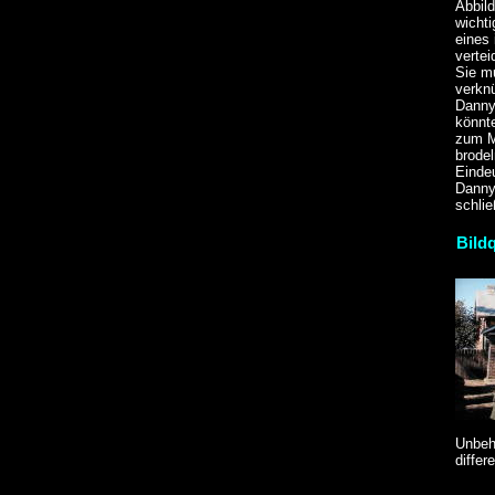
Abbild
wichti
eines
vertei
Sie m
verkn
Danny
könnt
zum M
brodel
Eindeu
Danny
schlie
Bildq
Unbeh
differ