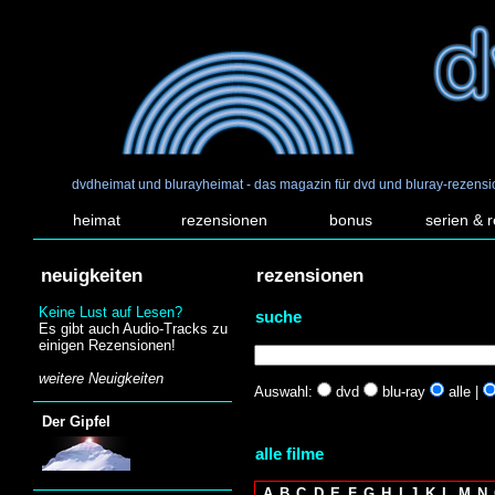
dvdheimat und blurayheimat - das magazin für dvd und bluray-rezens
heimat
rezensionen
bonus
serien & 
neuigkeiten
rezensionen
Keine Lust auf Lesen?
suche
Es gibt auch Audio-Tracks zu
einigen Rezensionen!
weitere Neuigkeiten
Auswahl:
dvd
blu-ray
alle |
Der Gipfel
alle filme
A
B
C
D
E
F
G
H
I
J
K
L
M
N