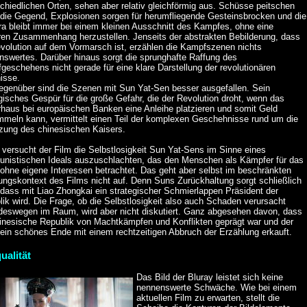
chiedlichen Orten, sehen aber relativ gleichförmig aus. Schüsse peitschen
 die Gegend, Explosionen sorgen für herumfliegende Gesteinsbrocken und die
a bleibt immer bei einem kleinen Ausschnitt des Kampfes, ohne eine
ren Zusammenhang herzustellen. Jenseits der abstrakten Bebilderung, dass
evolution auf dem Vormarsch ist, erzählen die Kampfszenen nichts
nswertes. Darüber hinaus sorgt die sprunghafte Raffung des
eschehens nicht gerade für eine klare Darstellung der revolutionären
isse.
genüber sind die Szenen mit Sun Yat-Sen besser ausgefallen. Sein
gisches Gespür für die große Gefahr, die der Revolution droht, wenn das
rhaus bei europäischen Banken eine Anleihe platzieren und somit Geld
mmeln kann, vermittelt einen Teil der komplexen Geschehnisse rund um die
zung des chinesischen Kaisers.
 versucht der Film die Selbstlosigkeit Sun Yat-Sens im Sinne eines
nistischen Ideals auszuschlachten, das den Menschen als Kämpfer für das
 ohne eigene Interessen betrachtet. Das geht aber selbst im beschränkten
ungskontext des Films nicht auf. Denn Suns Zurückhaltung sorgt schließlich
 dass mit Liao Zhongkai ein strategischer Schmierlappen Präsident der
ik wird. Die Frage, ob die Selbstlosigkeit also auch Schaden verursacht
 deswegen im Raum, wird aber nicht diskutiert. Ganz abgesehen davon, dass
hinesische Republik von Machtkämpfen und Konflikten geprägt war und der
sein schönes Ende mit einem rechtzeitigen Abbruch der Erzählung erkauft.
ualität
Das Bild der Bluray leistet sich keine
nennenswerte Schwäche. Wie bei einem
aktuellen Film zu erwarten, stellt die