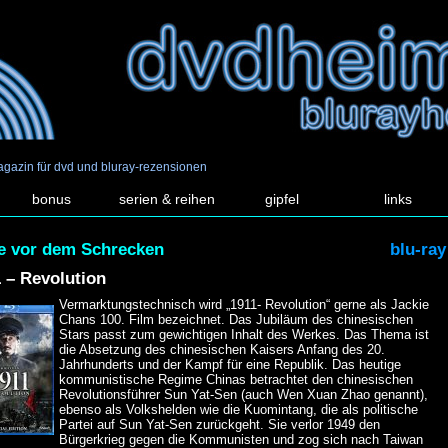
agazin für dvd und bluray-rezensionen
bonus
serien & reihen
gipfel
links
e vor dem Schrecken
blu-ray
 – Revolution
Vermarktungstechnisch wird „1911- Revolution“ gerne als Jackie
Chans 100. Film bezeichnet. Das Jubiläum des chinesischen
Stars passt zum gewichtigen Inhalt des Werkes. Das Thema ist
die Absetzung des chinesischen Kaisers Anfang des 20.
Jahrhunderts und der Kampf für eine Republik. Das heutige
kommunistische Regime Chinas betrachtet den chinesischen
Revolutionsführer Sun Yat-Sen (auch Wen Xuan Zhao genannt),
ebenso als Volkshelden wie die Kuomintang, die als politische
Partei auf Sun Yat-Sen zurückgeht. Sie verlor 1949 den
Bürgerkrieg gegen die Kommunisten und zog sich nach Taiwan