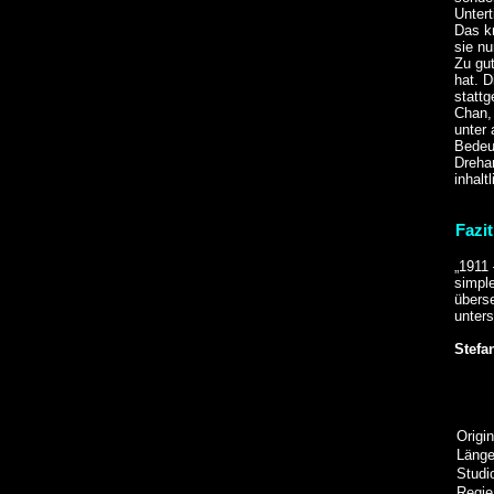
Untert
Das kn
sie nu
Zu gut
hat. D
stattg
Chan,
unter
Bedeut
Drehar
inhalt
Fazit
„1911 
simple
übers
unters
Stefa
Origin
Läng
Studi
Regie