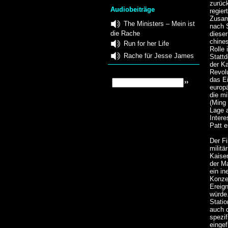
zurüc
Audiobeiträge
regie
Zusam
The Ministers – Mein ist
nach 
die Rache
dieser
chine
Run for her Life
Rolle 
Rache für Jesse James
Stattd
der Ka
Revol
das E
europä
die mi
(Ming
Lage a
Intere
Patt e
Der Fi
milit
Kaiser
der Ma
ein i
Konze
Ereig
würde.
Statio
auch 
spezif
eingef