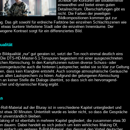
Scheibe die Konturen der Bildelemente
einwandfrei und bietet einen guten
Detailreichtum. Überschärfungen gibt es
nicht. Die Farben der jeweiligen
Bildkompositionen kommen gut zur
g. Das gilt sowohl für erdreiche Farbtöne bei einzelnen Schlachtszenen wie
e etwas buntere Verbotene Stadt oder die einzelnen Innenräume. Der
ogene Kontrast sorgt für ein differenziertes Bild.
ualität
 Bildqualität „nur“ gut geraten ist, setzt der Ton noch einmal deutlich eins
. Die DTS-HD-Master-5.1-Tonspuren begeistern mit einer ausgezeichneten
ichen Abmischung. In den Kampfszenen nutzen diverse Schuss- oder
ionsgeräusche auch die hinteren Lautsprecher, wobei sie so klar zur Geltung
n, dass kein Klangbrei entsteht. Auch sonstige atmosphärische Geräusche
aus allen Lautsprechern zu hören. Aufgrund der gelungenen Abmischung
 an keiner Stelle die Dialoge übertönt, so dass sich ein hervorragend-
icher und dynamischer Klang ergibt.
as
Roll-Material auf der Bluray ist in verschiedene Kapitel untergliedert und
t etwa 30 Minuten. Untertitelt wurde es leider nicht, so dass die Gespräche
 unverständlich bleiben.
king of ist ebenfalls in mehrere Kapitel gegliedert, die zusammen etwa 30
en dauern. Dabei handelt es sich jedoch um kein wirkliches Making Of,
n einfach um weiteres B-Roll-Material, das diesmal den Vorteil deutscher