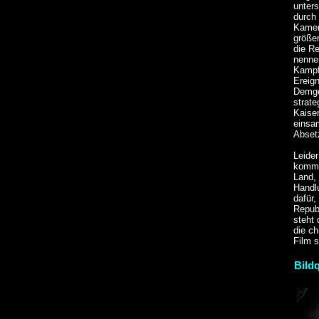
unters
durch
Kamer
größe
die R
nenne
Kampfg
Ereign
Demge
strate
Kaise
einsa
Abset
Leider
kommu
Land,
Handl
dafür,
Republ
steht
die c
Film 
Bildq