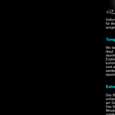
Geltun
für di
ausgew
Tonq
Wo die
drauf
räuml
Explos
komme
sind 
werden
räuml
Extr
Das B-
umfass
am Set
Das Ma
Minut
sonder