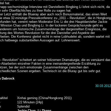
itel hat.
app sechsminütige Interview mit Darstellerin Bingbing Li lohnt sich nicht, da
r sehr Oberflächliches zu ihrer Rolle zu sagen hat.
er Letzt enthält die Blueray aber auch noch Bonusmaterial, das einen Wert
ie etwa 32-minütige Pressekonferenz zu „1911 – Revolution“, die in Hongkong
efunden hat, vereint neben Moderator Eric Li die drei Hauptdarsteller Jackie
 Winston Chao und Bingbing Li. In der lockeren Gesprächsrunde geht es
 anderem um historische Zusammenhänge der dargestellten Ereignisse, die
ung des Wortes Revolution für die drei Darsteller und Aspekte der
beiten. Die Konferenz gleitet nicht in reine Lobhudelei ab, sondern wartet mit
lich halbwegs substantiellen Aussagen auf. Lohnenswert.
– Revolution“ scheitert an seiner hölzernen Dramaturgie, die es versäumt das
 Abarbeiten einzelner Fakten in eine ineinandergreifende Erzählung zu
etzen, bei der sich emotionale Zusammenhänge zwischen den
chiedlichen Szenen ergeben. Technisch ist die Bluray gut bis sehr gut.
n Dabrock
30.03.2012
altitel
Xinhai geming (China/Hongkong 2011)
e
122 Minuten (24p)
o
Splendid
Jackie Chan
,
Li Zhang