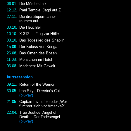
06.01.
Die Mörderklinik
12.12.
Paul Temple: Jagd auf Z
27.11.
Die drei Supermänner
räumen auf
30.10.
Die Heuchler
10.10.
X 312 … Flug zur Hölle...
03.10.
Das Todeslied des Shaolin
15.09.
Der Koloss von Konga
26.08.
Das Omen des Bösen
11.08.
Menschen im Hotel
06.08.
Mädchen: Mit Gewalt
kurzrezension
09.11.
Return of the Warrior
30.05.
Iron Sky - Director's Cut
(blu-ray)
21.05.
Captain Invincible oder „Wer
fürchtet sich vor Amerika?“
22.04.
True Justice: Angel of
Death – Der Todesengel
(blu-ray)