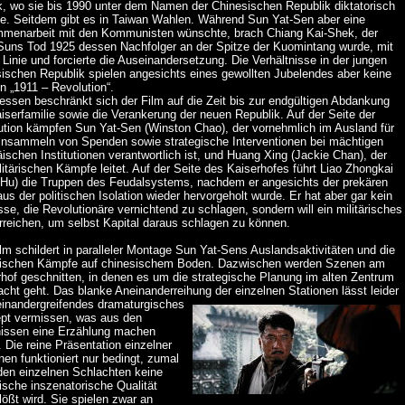
k, wo sie bis 1990 unter dem Namen der Chinesischen Republik diktatorisch
rte. Seitdem gibt es in Taiwan Wahlen. Während Sun Yat-Sen aber eine
menarbeit mit den Kommunisten wünschte, brach Chiang Kai-Shek, der
Suns Tod 1925 dessen Nachfolger an der Spitze der Kuomintang wurde, mit
 Linie und forcierte die Auseinandersetzung. Die Verhältnisse in der jungen
sischen Republik spielen angesichts eines gewollten Jubelendes aber keine
in „1911 – Revolution“.
essen beschränkt sich der Film auf die Zeit bis zur endgültigen Abdankung
iserfamilie sowie die Verankerung der neuen Republik. Auf der Seite der
ution kämpfen Sun Yat-Sen (Winston Chao), der vornehmlich im Ausland für
insammeln von Spenden sowie strategische Interventionen bei mächtigen
ischen Institutionen verantwortlich ist, und Huang Xing (Jackie Chan), der
litärischen Kämpfe leitet. Auf der Seite des Kaiserhofes führt Liao Zhongkai
 Hu) die Truppen des Feudalsystems, nachdem er angesichts der prekären
us der politischen Isolation wieder hervorgeholt wurde. Er hat aber gar kein
sse, die Revolutionäre vernichtend zu schlagen, sondern will ein militärisches
rreichen, um selbst Kapital daraus schlagen zu können.
lm schildert in paralleler Montage Sun Yat-Sens Auslandsaktivitäten und die
ärischen Kämpfe auf chinesischem Boden. Dazwischen werden Szenen am
hof geschnitten, in denen es um die strategische Planung im alten Zentrum
cht geht. Das blanke Aneinanderreihung der einzelnen Stationen lässt leider
neinandergreifendes
dramaturgisches
pt vermissen, was aus den
nissen eine Erzählung machen
 Die reine Präsentation einzelner
nen funktioniert nur bedingt, zumal
den einzelnen Schlachten keine
ische inszenatorische Qualität
lößt wird. Sie spielen zwar an