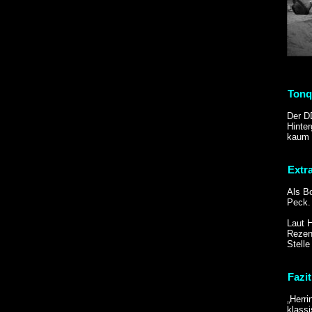
Tonq
Der D
Hinter
kaum h
Extr
Als B
Peck. 
Laut H
Rezen
Stell
Fazit
„Herri
klassi