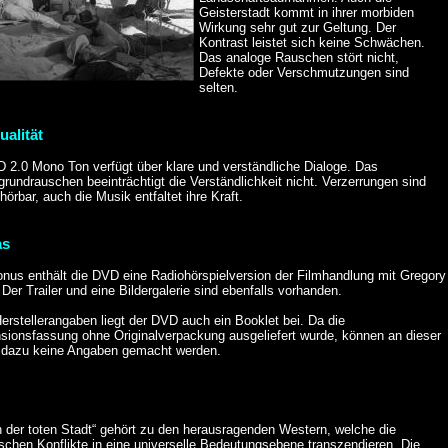
Geisterstadt kommt in ihrer morbiden
Wirkung sehr gut zur Geltung. Der
Kontrast leistet sich keine Schwächen.
Das analoge Rauschen stört nicht,
Defekte oder Verschmutzungen sind
selten.
ualität
D 2.0 Mono Ton verfügt über klare und verständliche Dialoge. Das
grundrauschen beeinträchtigt die Verständlichkeit nicht. Verzerrungen sind
örbar, auch die Musik entfaltet ihre Kraft.
as
onus enthält die DVD eine Radiohörspielversion der Filmhandlung mit Gregory
Der Trailer und eine Bildergalerie sind ebenfalls vorhanden.
erstellerangaben liegt der DVD auch ein Booklet bei. Da die
sionsfassung ohne Originalverpackung ausgeliefert wurde, können an dieser
e dazu keine Angaben gemacht werden.
n der toten Stadt“ gehört zu den herausragenden Western, welche die
schen Konflikte in eine universelle Bedeutungsebene transzendieren. Die