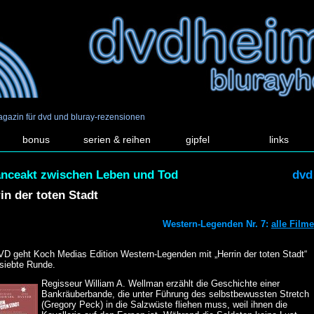
agazin für dvd und bluray-rezensionen
bonus
serien & reihen
gipfel
links
anceakt zwischen Leben und Tod
dvd
in der toten Stadt
Western-Legenden Nr. 7:
alle Filme
VD geht Koch Medias Edition Western-Legenden mit „Herrin der toten Stadt“
 siebte Runde.
Regisseur William A. Wellman erzählt die Geschichte einer
Bankräuberbande, die unter Führung des selbstbewussten Stretch
(Gregory Peck) in die Salzwüste fliehen muss, weil ihnen die