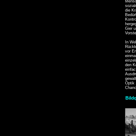
Mensc
sozia
die Kr
Bedür
Kontro
hergeg
Gier u
Vorste
In We
Rückk
vor E
einma
einze
den K
einfa
Ausdr
gewalt
Optik 
Chanc
Bildq