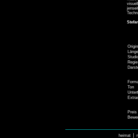
visue
jensei
Techni
Stefa
Origin
Läng
Studi
Regie
Darste
Form
Ton
Untert
Extra
Preis
Bewer
heimat
r