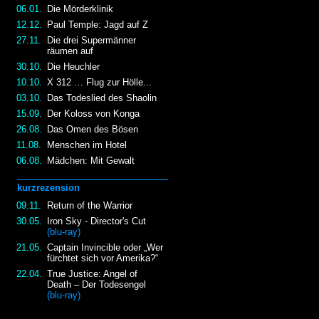
06.01.
Die Mörderklinik
12.12.
Paul Temple: Jagd auf Z
27.11.
Die drei Supermänner
räumen auf
30.10.
Die Heuchler
10.10.
X 312 … Flug zur Hölle...
03.10.
Das Todeslied des Shaolin
15.09.
Der Koloss von Konga
26.08.
Das Omen des Bösen
11.08.
Menschen im Hotel
06.08.
Mädchen: Mit Gewalt
kurzrezension
09.11.
Return of the Warrior
30.05.
Iron Sky - Director's Cut
(blu-ray)
21.05.
Captain Invincible oder „Wer
fürchtet sich vor Amerika?“
22.04.
True Justice: Angel of
Death – Der Todesengel
(blu-ray)