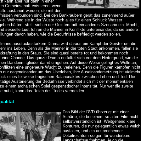
h kann aber nur dann in einer
len Gemeinschaft existieren, wenn
äfte austariert werden, die mit den
fnissen verbunden sind. Bei den Bankräubern gerät das zunehmend außer
lle. Während sie in der Wüste noch alles für einen Schluck Wasser
eben hätten, stellt sich in der Geisterstadt ein anderes Szenario ein. Macht,
nd sexuelle Lust führen die Männer in Konflikte untereinander, da sie andere
llungen davon haben, wie die Bedürfnisse befriedigt werden sollen.
llmans ausdrucksstarkem Drama wird daraus ein Kampf der Geister um die
ehr ins Leben. Denn als die Männer in der toten Stadt ankommen, fallen sie
ntkräftung in den Staub. Sie sind quasi bereits tot und bekommen noch
l eine Chance. Das ganze Drama entfaltet sich vor dem Hintergrund, wie die
lnen Bandenmitglieder damit umgehen. Auf diese Weise gelingt es Wellman,
onflikten eine ungeheure Wucht zu verleihen. Denn die Figuren kämpfen nicht
ch nur gegeneinander um das Überleben, ihre Auseinandersetzung ist vielmehr
uck eines teilweise tragischen Balanceaktes zwischen Leben und Tod. Die
tätige Austarierung der Bedürfnisse verbindet sich mit der monumentalen
zu einem archaischen Spiel gespenstischer Intensität. Nur wer die zweite
e nutzt, kann das Reich des Todes vermeiden.
ualität
Das Bild der DVD übrzeugt mit einer
Schärfe, die bei einem so alten Film nicht
selbstverständlich ist. Weitgehend klare
Konturen, die nur gelegentlich etwas weich
ausfallen, und ein ansprechender
Detailreichtum sorgen für wunderbare
Landschaftsaufnahmen. Auch die