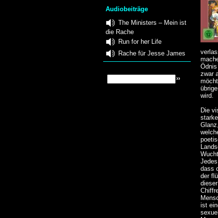
Audiobeiträge
The Ministers – Mein ist
die Rache
Run for her Life
verla
Rache für Jesse James
machen
Ödnis
zwar a
möcht
übrig
wird.
Die vi
stark
Glanz
welche
poeti
Lands
Wucht
Jedes 
dass d
der fl
diese
Chiffr
Mensc
ist ei
sexuel