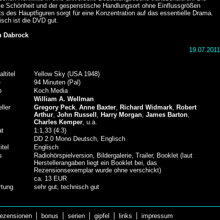
lle Schönheit und der gespenstische Handlungsort ohne Einflussgrößen
ts des Hauptfiguren sorgt für eine Konzentration auf das essentielle Drama.
sch ist die DVD gut.
n Dabrock
19.07.2011
altitel
Yellow Sky (USA 1948)
e
94 Minuten (Pal)
o
Koch Media
William A. Wellman
ller
Gregory Peck
,
Anne Baxter
,
Richard Widmark
,
Robert
Arthur
,
John Russell
,
Harry Morgan
,
James Barton
,
Charles Kemper
, u.a.
at
1:1,33 (4:3)
DD 2.0 Mono Deutsch, Englisch
itel
Englisch
s
Radiohörspielversion, Bildergalerie, Trailer, Booklet (laut
Herstellerangaben liegt ein Booklet bei, das
Rezensionsexemplar wurde ohne verschickt)
ca. 13 EUR
tung
sehr gut, technisch gut
ezensionen
bonus
serien
gipfel
links
impressum