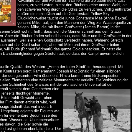
Kavallerie auf den Fersen ist. Während die Soldaten keine Lust
haben, zu verdursten, bleibt den Räubern keine andere Wahl, als
den schweren Weg durch die Ödnis zu versuchen. Völlig entkräftet
stoßen sie schließlich auf die Geisterstadt Yellow Sky.
Glücklicherweise taucht die junge Constance Mae (Anne Baxter),
genannt Mike, auf, um den Männern den Weg zur Wasserquelle zu
zeigen. Mike, die mit ihrem Großvater (James Barton) in der
ssenen Stadt wohnt, hofft, dass sich die Männer schnell aus dem Staub
. Aber die Räuber finden schnell heraus, dass Mike und ihr Großvater in der
 ausharren, weil sie einen Goldschatz versteckt haben. Während Stretch
uch auf das Gold scharf ist, aber mit Mike und ihrem Großvater teilen
e, will Dude (Richard Widmark) das ganze Gold einsacken. Er hetzt die
en Bandenmitglieder gegen Stretch auf, so dass der Kampf unvermeidlich
suelle Qualität des Western „Herrin der toten Stadt“ ist herausragend. Mit
en Kontrasten sorgt Kameramann Joseph MacDonald für einen silbrigen
, der den gesamten Film überzieht. Hinzu kommt eine Bildkomposition,
 allen Elementen eine zeitlose Monumentalität verleiht. Die Verbindung der
schen Schönheit des Glanzes mit der
archaischen Universalität der
chaft verleiht dem Geschehen eine
 jenseits flüchtiger Momente.
Bild strahlt Gewicht aus, ohne
er Film davon erdrückt wird, weil
üssige Schnitt das verhindert. In
r Umgebung agieren die Figuren wie
en für elementare Bedürfnisse des
hen. Wasser als Überlebenselixier
nes davon, die Gier sowie die
le Lust gehören ebenfalls dazu. Der