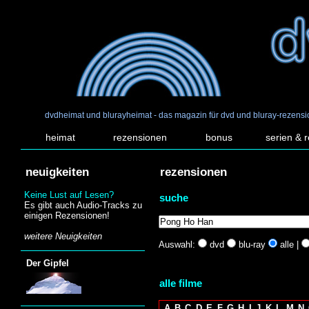
dvdheimat und blurayheimat - das magazin für dvd und bluray-rezens
heimat
rezensionen
bonus
serien & 
neuigkeiten
rezensionen
Keine Lust auf Lesen?
suche
Es gibt auch Audio-Tracks zu
einigen Rezensionen!
weitere Neuigkeiten
Auswahl:
dvd
blu-ray
alle |
Der Gipfel
alle filme
A
B
C
D
E
F
G
H
I
J
K
L
M
N