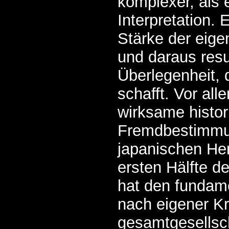
komplexer, als 
Interpretation. 
Stärke der eige
und daraus resu
Überlegenheit, 
schafft. Vor all
wirksame histor
Fremdbestimmu
japanischen Her
ersten Hälfte d
hat den funda
nach eigener Kr
gesamtgesellsch