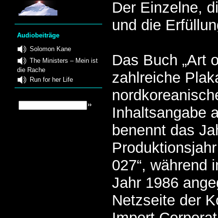
Der Einzelne, 
und die Erfüllu
Audiobeiträge
Solomon Kane
Das Buch „Art 
The Ministers – Mein ist
die Rache
zahlreiche Plak
Run for her Life
nordkoreanisch
Inhaltsangabe a
benennt das Ja
Produktionsjahr
027“, während i
Jahr 1986 angeg
Netzseite der K
Import Corporati