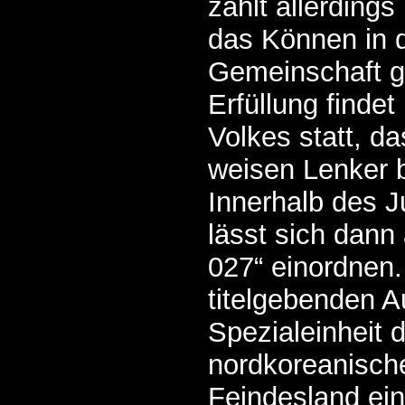
zählt allerding
das Können in 
Gemeinschaft ge
Erfüllung findet
Volkes statt, d
weisen Lenker b
Innerhalb des 
lässt sich dann
027“ einordnen
titelgebenden Au
Spezialeinheit 
nordkoreanisch
Feindesland ei