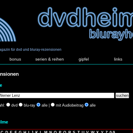
agazin für dvd und bluray-rezensionen
bonus
serien & reihen
gipfel
links
ensionen
e
hl:
dvd
blu-ray
alle |
mit Audiobeitrag
alle
filme
C
D
E
F
G
H
I
J
K
L
M
N
O
P
Q
R
S
T
U
V
W
X
Y
Z
0-9