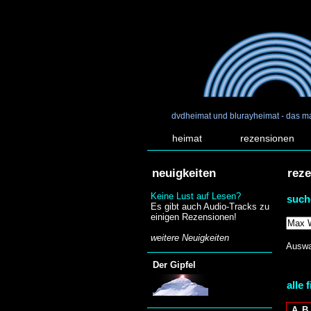
dvdheimat und blurayheimat - das m
heimat
rezensionen
neuigkeiten
rez
Keine Lust auf Lesen?
such
Es gibt auch Audio-Tracks zu
einigen Rezensionen!
weitere Neuigkeiten
Auswa
Der Gipfel
alle 
A
B