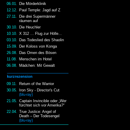
06.01.
Die Mörderklinik
12.12.
Paul Temple: Jagd auf Z
27.11.
Die drei Supermänner
räumen auf
30.10.
Die Heuchler
10.10.
X 312 … Flug zur Hölle...
03.10.
Das Todeslied des Shaolin
15.09.
Der Koloss von Konga
26.08.
Das Omen des Bösen
11.08.
Menschen im Hotel
06.08.
Mädchen: Mit Gewalt
kurzrezension
09.11.
Return of the Warrior
30.05.
Iron Sky - Director's Cut
(blu-ray)
21.05.
Captain Invincible oder „Wer
fürchtet sich vor Amerika?“
22.04.
True Justice: Angel of
Death – Der Todesengel
(blu-ray)