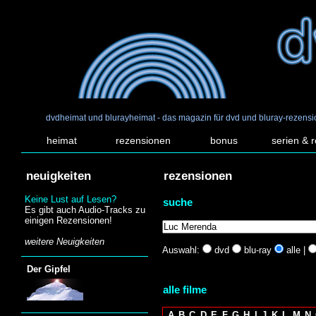
dvdheimat und blurayheimat - das magazin für dvd und bluray-rezens
heimat
rezensionen
bonus
serien & 
neuigkeiten
rezensionen
Keine Lust auf Lesen?
suche
Es gibt auch Audio-Tracks zu
einigen Rezensionen!
weitere Neuigkeiten
Auswahl:
dvd
blu-ray
alle |
Der Gipfel
alle filme
A
B
C
D
E
F
G
H
I
J
K
L
M
N