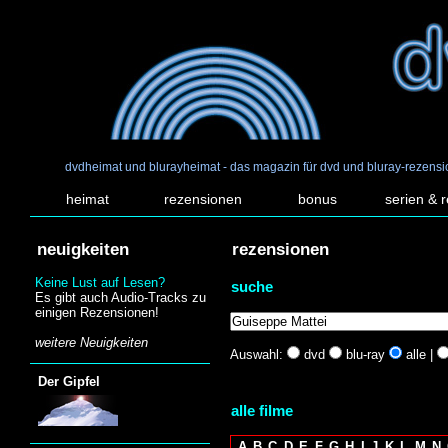
dvdheimat und blurayheimat - das magazin für dvd und bluray-rezens
heimat
rezensionen
bonus
serien & 
neuigkeiten
rezensionen
Keine Lust auf Lesen?
suche
Es gibt auch Audio-Tracks zu
einigen Rezensionen!
weitere Neuigkeiten
Auswahl:
dvd
blu-ray
alle |
Der Gipfel
alle filme
A
B
C
D
E
F
G
H
I
J
K
L
M
N