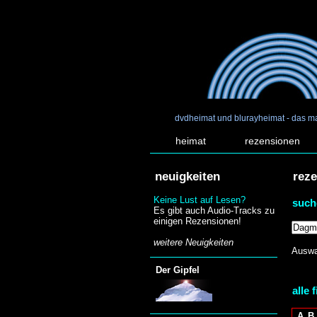
dvdheimat und blurayheimat - das m
heimat
rezensionen
neuigkeiten
rez
Keine Lust auf Lesen?
such
Es gibt auch Audio-Tracks zu
einigen Rezensionen!
weitere Neuigkeiten
Auswa
Der Gipfel
alle 
A
B