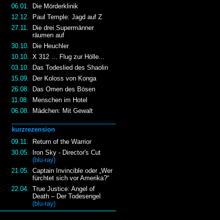
06.01.
Die Mörderklinik
12.12.
Paul Temple: Jagd auf Z
27.11.
Die drei Supermänner
räumen auf
30.10.
Die Heuchler
10.10.
X 312 … Flug zur Hölle...
03.10.
Das Todeslied des Shaolin
15.09.
Der Koloss von Konga
26.08.
Das Omen des Bösen
11.08.
Menschen im Hotel
06.08.
Mädchen: Mit Gewalt
kurzrezension
09.11.
Return of the Warrior
30.05.
Iron Sky - Director's Cut
(blu-ray)
21.05.
Captain Invincible oder „Wer
fürchtet sich vor Amerika?“
22.04.
True Justice: Angel of
Death – Der Todesengel
(blu-ray)