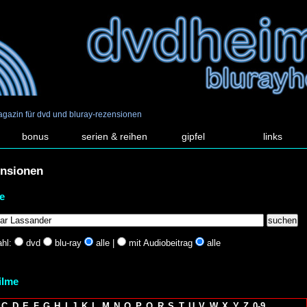
agazin für dvd und bluray-rezensionen
bonus
serien & reihen
gipfel
links
ensionen
e
hl:
dvd
blu-ray
alle |
mit Audiobeitrag
alle
filme
C
D
E
F
G
H
I
J
K
L
M
N
O
P
Q
R
S
T
U
V
W
X
Y
Z
0-9