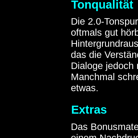
Tonqualität
Die 2.0-Tonspur
oftmals gut hö
Hintergrundrau
das die Verständ
Dialoge jedoch n
Manchmal schre
etwas.
Extras
Das Bonusmater
einem Nachdruck