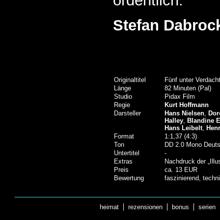
ordentlich.
Stefan Dabroc
Originaltitel
Fünf unter Verdach
Länge
82 Minuten (Pal)
Studio
Pidax Film
Regie
Kurt Hoffmann
Darsteller
Hans Nielsen
,
Dor
Halley
,
Blandine 
Hans Leibelt
,
Hen
Format
1:1,37 (4:3)
Ton
DD 2.0 Mono Deut
Untertitel
-
Extras
Nachdruck der „Illu
Preis
ca. 13 EUR
Bewertung
faszinierend, techn
heimat
rezensionen
bonus
serien