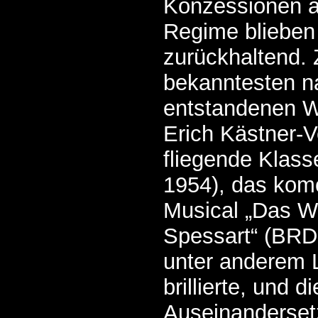
Konzessionen a
Regime blieben
zurückhaltend. 
bekanntesten n
entstandenen W
Erich Kästner-V
fliegende Klas
1954), das kom
Musical „Das W
Spessart“ (BRD
unter anderem L
brillierte, und d
Auseinanderset