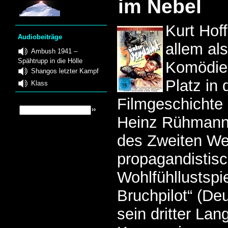
im Nebel
Kurt Hof
Audiobeiträge
allem al
Ambush 1941 –
Spähtrupp in die Hölle
Komödien
Shangos letzter Kampf
Platz in
Klass
Filmgeschichte e
Heinz Rühmann 
des Zweiten We
propagandistisc
Wohlfühllustspi
Bruchpilot“ (De
sein dritter La