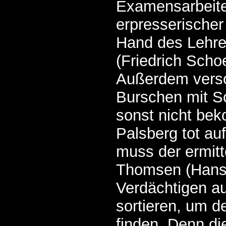
Examensarbeite
erpresserische
Hand des Lehrer
(Friedrich Schoe
Außerdem verso
Burschen mit S
sonst nicht be
Palsberg tot au
muss der ermitt
Thomsen (Hans 
Verdächtigen a
sortieren, um d
finden. Denn di