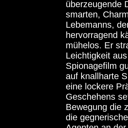
überzeugende D
smarten, Char
Lebemanns, der
hervorragend k
mühelos. Er str
Leichtigkeit au
Spionagefilm gu
auf knallharte 
eine lockere Pr
Geschehens setz
Bewegung die z
die
gegnerisch
Agenten an der