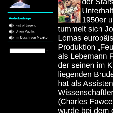
der Star
Unterhal
1950er u
Audiobeiträge
Fist of Legend
tummelt sich Jo
Union Pacific
Lomas europäis
Im Busch von Mexiko
Produktion „Feue
als Lebemann F
der seinen im 
liegenden Brude
hat als Assiste
Wissenschaftle
(Charles Fawcet
wurde bei dem 