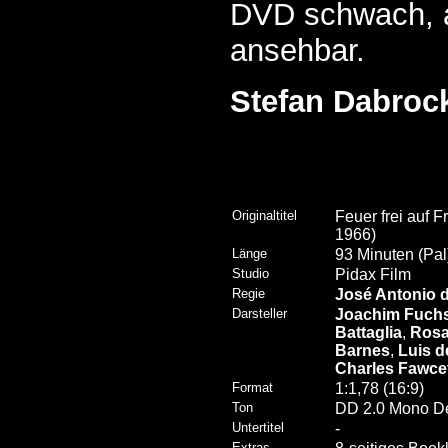
DVD schwach, 
ansehbar.
Stefan Dabroc
Originaltitel
Feuer frei auf F
1966)
Länge
93 Minuten (Pal
Studio
Pidax Film
Regie
José Antonio 
Darsteller
Joachim Fuch
Battaglia
,
Rosa
Barnes
,
Luis d
Charles Fawce
Format
1:1,78 (16:9)
Ton
DD 2.0 Mono D
Untertitel
-
Extras