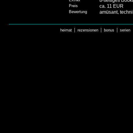
8-seitiges Bookl
Preis
ca. 11 EUR
Bewertung
amüsant, techn
heimat
rezensionen
bonus
serien