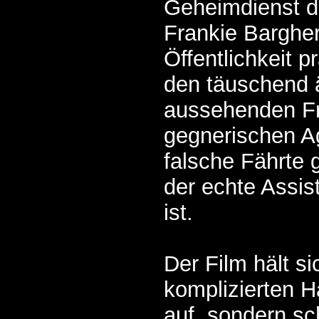
Geheimdienst d
Frankie Bargher
Öffentlichkeit p
den täuschend 
aussehenden Fr
gegnerischen A
falsche Fährte 
der echte Assist
ist.
Der Film hält si
komplizierten 
auf, sondern sch