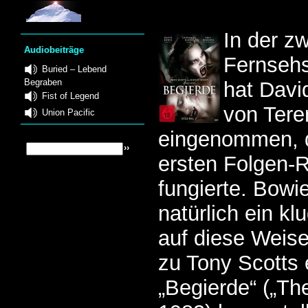
In der zw
Audiobeiträge
Fernsehs
Buried – Lebend
Begraben
hat Davi
Fist of Legend
von Ter
Union Pacific
eingenommen, 
ersten Folgen-R
fungierte. Bowi
natürlich ein k
auf diese Weis
zu Tony Scotts 
„Begierde“ („T