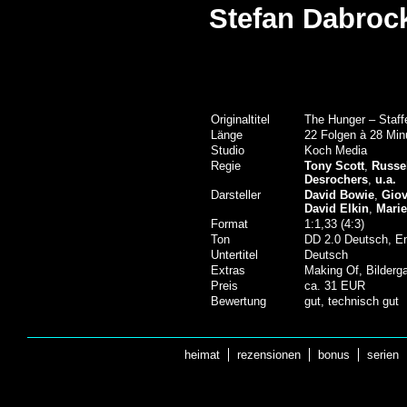
Stefan Dabroc
Originaltitel
The Hunger – Staf
Länge
22 Folgen à 28 Min
Studio
Koch Media
Regie
Tony Scott
,
Russe
Desrochers
,
u.a.
Darsteller
David Bowie
,
Giov
David Elkin
,
Marie
Format
1:1,33 (4:3)
Ton
DD 2.0 Deutsch, En
Untertitel
Deutsch
Extras
Making Of, Bilderga
Preis
ca. 31 EUR
Bewertung
gut, technisch gut
heimat
rezensionen
bonus
serien