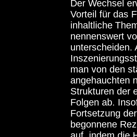
Der Wechsel erw
Vorteil für das
inhaltliche The
nennenswert von
unterscheiden. 
Inszenierungssti
man von den stä
angehauchten n
Strukturen der 
Folgen ab. Insof
Fortsetzung der
begonnene Rez
auf, indem die 