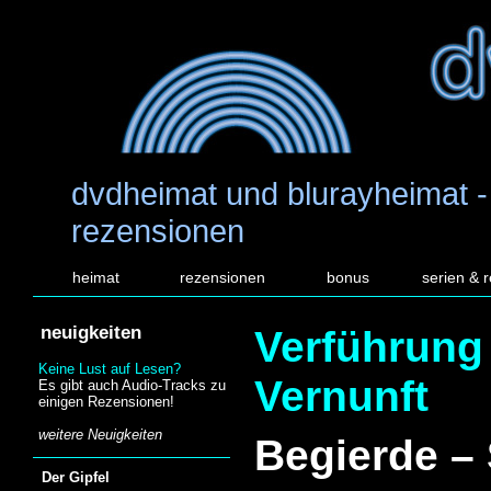
dvdheimat und blurayheimat -
rezensionen
heimat
rezensionen
bonus
serien & 
neuigkeiten
Verführung
Keine Lust auf Lesen?
Vernunft
Es gibt auch Audio-Tracks zu
einigen Rezensionen!
weitere Neuigkeiten
Begierde – 
Der Gipfel