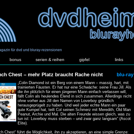
agazin für dvd und bluray-rezensionen
bonus
serien & reihen
gipfel
links
nch Chest – mehr Platz braucht Rache nicht
blu-ray
„Colin Diamond ist ein Berg von einem Mann – massig, hart, mit
trainierten Fäusten. Er hat nur eine Schwäche: seine Frau Jill. Als
die ihn plötzlich für einen jüngeren Mann einfach verlassen will,
fällt Colin als heulendes Elend in sich zusammen. Allerdings nicht
ohne vorher aus Jill den Namen von Loverboy gründlich
herausgeprügelt zu haben. Und weil jeder echte Mann ein paar
gute Kumpel hat, teilt Col seinen Schmerz mit Meredith, Old Man
Peanut, Archie und Mal. Die alten Freunde wissen gleich, was zu
tun ist: Loverboy muss sterben – und zwar ganz langsam“ (Ascot
Elite).
ch Chest“ führt die Möglichkeit, ihn zu akzeptieren, an eine simple Grenze: