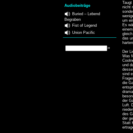
Taugt 
Audiobeiträge
nicht
sonder
Buried – Lebend
wenige
Begraben
um ei
Es wär
Fist of Legend
einem
Union Pacific
gleic
das u
harten
Der Li
Was f
Cooln
und da
dessen
sind e
Frages
die G
entsp
dramat
besond
der Ga
Luft.
nieder
des G
der ge
Statt
ertrag