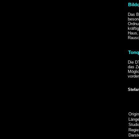
Bildq
Das Bi
besond
Ordnu
kräft
Haus,
Rausch
Tonq
Die D
das Z
Möglic
vorde
Stefa
Origin
Läng
Studi
Regie
Darste