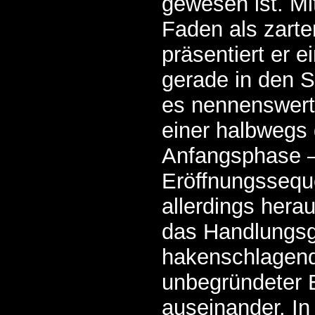
gewesen ist. Mi
Faden als zart
präsentiert er 
gerade in den 
es nennenswert
einer halbwegs 
Anfangsphase –
Eröffnungsseq
allerdings hera
das Handlungsg
hakenschlagende
unbegründeter 
auseinander. In