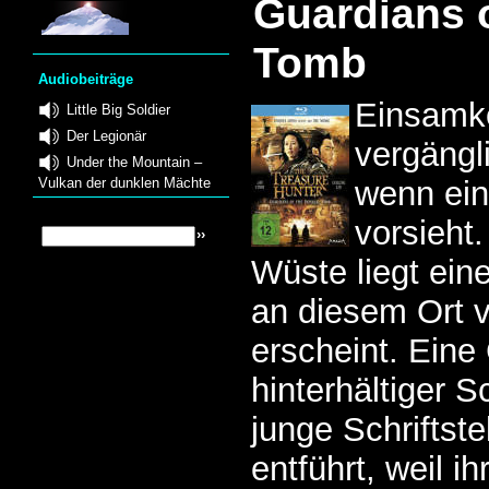
Guardians o
Tomb
Audiobeiträge
Einsamke
Little Big Soldier
Der Legionär
vergängl
Under the Mountain –
Vulkan der dunklen Mächte
wenn ein
vorsieht.
Wüste liegt ein
an diesem Ort v
erscheint. Eine
hinterhältiger S
junge Schriftstel
entführt, weil i