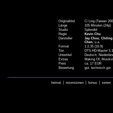
Originaltitel
Ci Ling (Taiwan 200
Länge
105 Minuten (24p)
Studio
Splendid
Regie
Kevin Chu
Darsteller
Jay Chou
,
Chiling
Chen
, u.a.
Format
1:2,35 (16:9)
Ton
DTS-HD-Master 5.1
Untertitel
Deutsch, Niederlän
Extras
Making Of, Musikvid
Preis
ca. 17 EUR
Bewertung
gut, technisch gut
heimat
rezensionen
bonus
serien