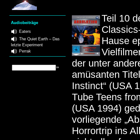
Teil 10 d
Audiobeiträge
Classics
Eaters
Hause e
The Quiet Earth – Das
letzte Experiment
Vielfilm
Perrak
der unter ande
amüsanten Tite
Instinct“ (USA 
Tube Teens fro
(USA 1994) gedr
vorliegende „Ab
Horrortrip ins All