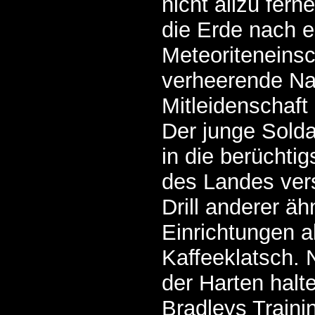
nicht allzu fern
die Erde nach 
Meteoriteneinsc
verheerende Na
Mitleidenschaf
Der junge Solda
in die berüchti
des Landes vers
Drill anderer äh
Einrichtungen 
Kaffeeklatsch. 
der Harten halt
Bradleys Traini