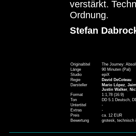
verstärkt. Techn
Ordnung.
Stefan Dabroc
Originaltitel
The Journey: Absol
Länge
90 Minuten (Pal)
Studio
epiX
Regie
David DeCoteau
Darsteller
Mario López
,
Jaim
Justin Walker
,
Ni
Format
1:1,78 (16:9)
Ton
DD 5.1 Deutsch, DD
Untertitel
-
Extras
-
Preis
ca. 12 EUR
Bewertung
grotesk, technisch