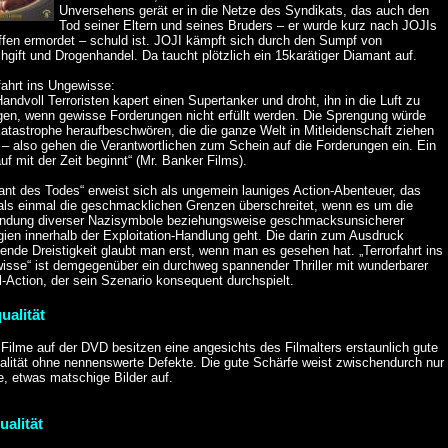
Unversehens gerät er in die Netze des Syndikats, das auch den
Tod seiner Eltern und seines Bruders – er wurde kurz nach JOJIs
ffen ermordet – schuld ist. JOJI kämpft sich durch den Sumpf von
gift und Drogenhandel. Da taucht plötzlich ein 15karätiger Diamant auf.
fahrt ins Ungewisse:
andvoll Terroristen kapert einen Supertanker und droht, ihn in die Luft zu
gen, wenn gewisse Forderungen nicht erfüllt werden. Die Sprengung würde
atastrophe heraufbeschwören, die die ganze Welt in Mitleidenschaft ziehen
– also gehen die Verantwortlichen zum Schein auf die Forderungen ein. Ein
uf mit der Zeit beginnt“ (Mr. Banker Films).
ant des Todes“ erweist sich als ungemein launiges Action-Abenteuer, das
als einmal die geschmacklichen Grenzen überschreitet, wenn es um die
ndung diverser Nazisymbole beziehungsweise geschmacksunsicherer
ien innerhalb der Exploitation-Handlung geht. Die darin zum Ausdruck
nde Dreistigkeit glaubt man erst, wenn man es gesehen hat. „Terrorfahrt ins
isse“ ist demgegenüber ein durchweg spannender Thriller mit wunderbarer
-Action, der sein Szenario konsequent durchspielt.
ualität
Filme auf der DVD besitzen eine angesichts des Filmalters erstaunlich gute
ualität ohne nennenswerte Defekte. Die gute Schärfe weist zwischendurch nur
, etwas matschige Bilder auf.
ualität