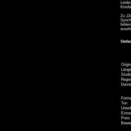
Leider
Kinof
Zu „D
Synchr
fehlen
anseh
Stefa
Origin
Läng
Studi
Regie
Darste
Form
Ton
Untert
Extra
Preis
Bewer