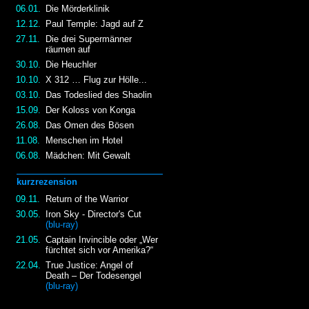
06.01.
Die Mörderklinik
12.12.
Paul Temple: Jagd auf Z
27.11.
Die drei Supermänner
räumen auf
30.10.
Die Heuchler
10.10.
X 312 … Flug zur Hölle...
03.10.
Das Todeslied des Shaolin
15.09.
Der Koloss von Konga
26.08.
Das Omen des Bösen
11.08.
Menschen im Hotel
06.08.
Mädchen: Mit Gewalt
kurzrezension
09.11.
Return of the Warrior
30.05.
Iron Sky - Director's Cut
(blu-ray)
21.05.
Captain Invincible oder „Wer
fürchtet sich vor Amerika?“
22.04.
True Justice: Angel of
Death – Der Todesengel
(blu-ray)