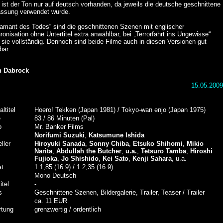
 ist der Ton nur auf deutsch vorhanden, da jeweils die deutsche geschnittene
assung verwendet wurde.
iamant des Todes“ sind die geschnittenen Szenen mit englischer
onisation ohne Untertitel extra anwählbar, bei „Terrorfahrt ins Ungewisse“
 sie vollständig. Dennoch sind beide Filme auch in diesen Versionen gut
bar.
n Dabrock
15.05.2009
altitel
Hoero! Tekken (Japan 1981) / Tokyo-wan enjo (Japan 1975)
e
83 / 86 Minuten (Pal)
o
Mr. Banker Films
Norifumi Suzuki
,
Katsumune Ishida
ller
Hiroyuki Sanada
,
Sonny Chiba
,
Etsuko Shihomi
,
Mikio
Narita
,
Abdullah the Butcher
,
u.a.
,
Tetsuro Tamba
,
Hiroshi
Fujioka
,
Jo Shishido
,
Kei Sato
,
Kenji Sahara
, u.a.
at
1:1,85 (16:9) / 1:2,35 (16:9)
Mono Deutsch
itel
-
s
Geschnittene Szenen, Bildergalerie, Trailer, Teaser / Trailer
ca. 11 EUR
tung
grenzwertig / ordentlich