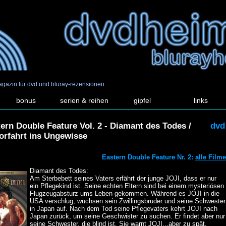
agazin für dvd und bluray-rezensionen
bonus
serien & reihen
gipfel
links
ern Double Feature Vol. 2 - Diamant des Todes /
dvd
orfahrt ins Ungewisse
Eastern Double Feature Nr. 2:
alle Filme
Diamant des Todes:
Am Sterbebett seines Vaters erfährt der junge JOJI, dass er nur
ein Pflegekind ist. Seine echten Eltern sind bei einem mysteriösen
Flugzeugabsturz ums Leben gekommen. Während es JOJI in die
USA verschlug, wuchsen sein Zwillingsbruder und seine Schwester
in Japan auf. Nach dem Tod seine Pflegevaters kehrt JOJI nach
Japan zurück, um seine Geschwister zu suchen. Er findet aber nur
seine Schwester, die blind ist. Sie warnt JOJI...aber zu spät.