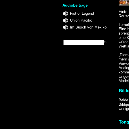
Audiobeiträge
Eintre
Fist of Legend
Rausch
Union Pacific
Terror
Im Busch von Mexiko
Eine H
spren
eine K
würde 
Wettla
„Diam
mehr 
Verwe
Analog
komme
Ungew
Modell
Bildq
Beide 
Bildq
wenige
Tonq