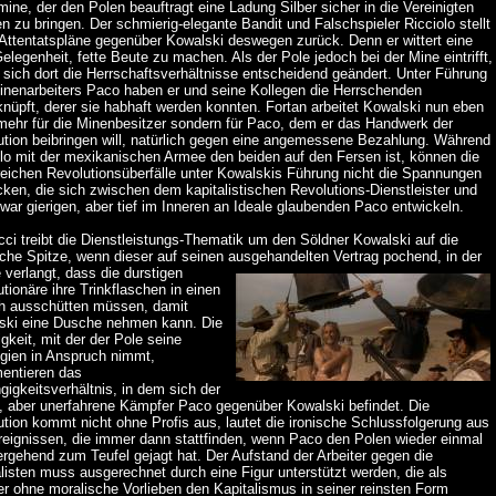
mine, der den Polen beauftragt eine Ladung Silber sicher in die Vereinigten
n zu bringen. Der schmierig-elegante Bandit und Falschspieler Ricciolo stellt
 Attentatspläne gegenüber Kowalski deswegen zurück. Denn er wittert eine
elegenheit, fette Beute zu machen. Als der Pole jedoch bei der Mine eintrifft,
sich dort die Herrschaftsverhältnisse entscheidend geändert. Unter Führung
inenarbeiters Paco haben er und seine Kollegen die Herrschenden
nüpft, derer sie habhaft werden konnten. Fortan arbeitet Kowalski nun eben
 mehr für die Minenbesitzer sondern für Paco, dem er das Handwerk der
ution beibringen will, natürlich gegen eine angemessene Bezahlung. Während
olo mit der mexikanischen Armee den beiden auf den Fersen ist, können die
reichen Revolutionsüberfälle unter Kowalskis Führung nicht die Spannungen
ken, die sich zwischen dem kapitalistischen Revolutions-Dienstleister und
ar gierigen, aber tief im Inneren an Ideale glaubenden Paco entwickeln.
ci treibt die Dienstleistungs-Thematik um den Söldner Kowalski auf die
sche Spitze, wenn dieser auf seinen ausgehandelten Vertrag pochend, in der
 verlangt, dass die
durstigen
tionäre ihre Trinkflaschen in einen
ch ausschütten müssen, damit
ski eine Dusche nehmen kann. Die
igkeit, mit der der Pole seine
egien in Anspruch nimmt,
entieren das
igkeitsverhältnis, in dem sich der
e, aber unerfahrene Kämpfer Paco gegenüber Kowalski befindet. Die
tion kommt nicht ohne Profis aus, lautet die ironische Schlussfolgerung aus
reignissen, die immer dann stattfinden, wenn Paco den Polen wieder einmal
rgehend zum Teufel gejagt hat. Der Aufstand der Arbeiter gegen die
listen muss ausgerechnet durch eine Figur unterstützt werden, die als
r ohne moralische Vorlieben den Kapitalismus in seiner reinsten Form