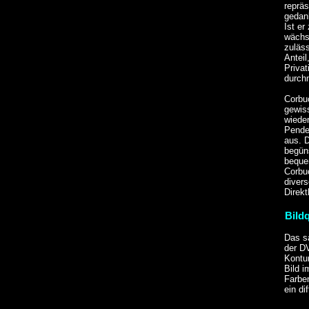
repräs
gedank
Ist er
wächst
zuläss
Anteil
Privat
durch
Corbuc
gewis
wieder
Pende
aus. D
begüns
bequem
Corbu
divers
Direkt
Bildq
Das s
der DV
Kontur
Bild i
Farbe
ein di