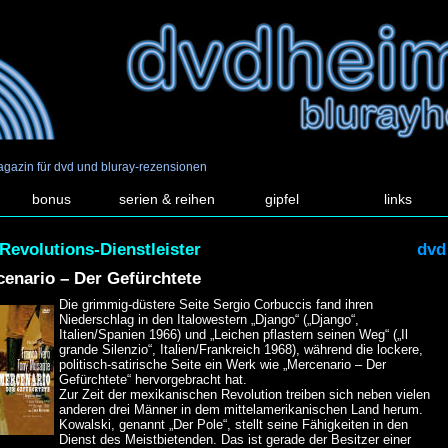
agazin für dvd und bluray-rezensionen
bonus
serien & reihen
gipfel
links
Revolutions-Dienstleister
dvd
enario – Der Gefürchtete
Die grimmig-düstere Seite Sergio Corbuccis fand ihren
Niederschlag in den Italowestern „Django“ („Django“,
Italien/Spanien 1966) und „Leichen pflastern seinen Weg“ („Il
grande Silenzio“, Italien/Frankreich 1968), während die lockere,
politisch-satirische Seite ein Werk wie „Mercenario – Der
Gefürchtete“ hervorgebracht hat.
Zur Zeit der mexikanischen Revolution treiben sich neben vielen
anderen drei Männer in dem mittelamerikanischen Land herum.
Kowalski, genannt „Der Pole“, stellt seine Fähigkeiten in den
Dienst des Meistbietenden. Das ist gerade der Besitzer einer