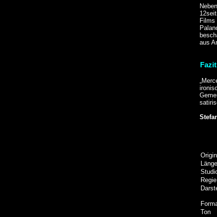
Neben 
12seit
Films
Palan
beschä
aus A
Fazit
„Merce
ironi
Gemen
satiri
Stefa
Origin
Läng
Studi
Regie
Darste
Form
Ton