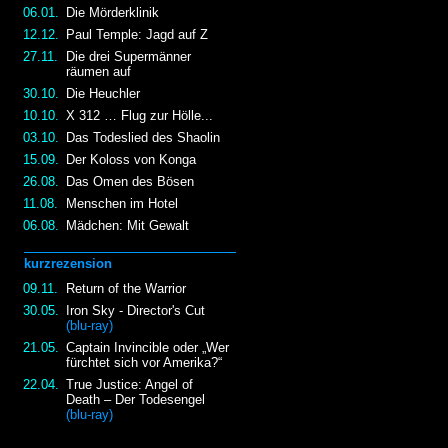
06.01.
Die Mörderklinik
12.12.
Paul Temple: Jagd auf Z
27.11.
Die drei Supermänner
räumen auf
30.10.
Die Heuchler
10.10.
X 312 … Flug zur Hölle...
03.10.
Das Todeslied des Shaolin
15.09.
Der Koloss von Konga
26.08.
Das Omen des Bösen
11.08.
Menschen im Hotel
06.08.
Mädchen: Mit Gewalt
kurzrezension
09.11.
Return of the Warrior
30.05.
Iron Sky - Director's Cut
(blu-ray)
21.05.
Captain Invincible oder „Wer
fürchtet sich vor Amerika?“
22.04.
True Justice: Angel of
Death – Der Todesengel
(blu-ray)