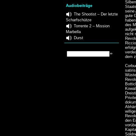
Silber
Audiobeiträge
Staate
seine
The Shootist – Der letzte
gute G
Scharfschütze
haben 
des M
Torrente 2 – Mission
aufgek
Marbella
nicht
Durst
Revol
Ricci
erfolg
verdec
dem zw
Corbuc
satiri
Wüste
Revolu
Botti
Kowal
Dreist
Privil
dokum
Abhäng
willig
Revolu
den E
vorübe
Kapita
Söldne