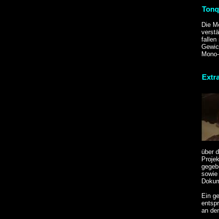
Tonq
Die M
verstä
fallen
Gewic
Mono-
Extr
über 
Proje
gegebe
sowie
Dokum
Ein ge
entsp
an den