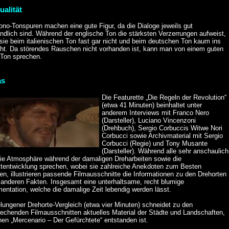
ualität
ono-Tonspuren machen eine gute Figur, da die Dialoge jeweils gut
ndlich sind. Während der englische Ton die stärksten Verzerrungen aufweist,
 sie beim italienischen Ton fast gar nicht und beim deutschen Ton kaum ins
ht. Da störendes Rauschen nicht vorhanden ist, kann man von einem guten
Ton sprechen.
as
Die Featurette „Die Regeln der Revolution“
(etwa 41 Minuten) beinhaltet unter
anderem Interviews mit Franco Nero
(Darsteller), Luciano Vincenzoni
(Drehbuch), Sergio Corbuccis Witwe Nori
Corbucci sowie Archivmaterial mit Sergio
Corbucci (Regie) und Tony Musante
(Darsteller). Während alle sehr anschaulich
die Atmosphäre während der damaligen Dreharbeiten sowie die
ktentwicklung sprechen, wobei sie zahlreiche Anekdoten zum Besten
n, illustrieren passende Filmausschnitte die Informationen zu den Drehorten
 anderen Fakten. Insgesamt eine unterhaltsame, recht blumige
entation, welche die damalige Zeit lebendig werden lässt.
lungener Drehorte-Vergleich (etwa vier Minuten) schneidet zu den
rechenden Filmausschnitten aktuelles Material der Städte und Landschaften,
en „Mercenario – Der Gefürchtete“ entstanden ist.