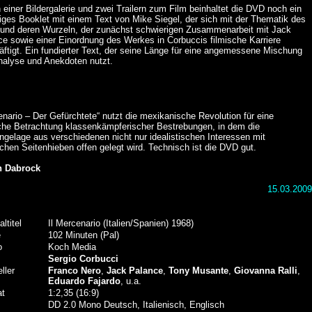
einer Bildergalerie und zwei Trailern zum Film beinhaltet die DVD noch ein
iges Booklet mit einem Text von Mike Siegel, der sich mit der Thematik des
 und deren Wurzeln, der zunächst schwierigen Zusammenarbeit mit Jack
ce sowie einer Einordnung des Werkes in Corbuccis filmische Karriere
ftigt. Ein fundierter Text, der seine Länge für eine angemessene Mischung
nalyse und Anekdoten nutzt.
nario – Der Gefürchtete“ nutzt die mexikanische Revolution für eine
sche Betrachtung klassenkämpferischer Bestrebungen, in dem die
gelage aus verschiedenen nicht nur idealistischen Interessen mit
schen Seitenhieben offen gelegt wird. Technisch ist die DVD gut.
n Dabrock
15.03.2009
altitel
Il Mercenario (Italien/Spanien) 1968)
e
102 Minuten (Pal)
o
Koch Media
Sergio Corbucci
ller
Franco Nero
,
Jack Palance
,
Tony Musante
,
Giovanna Ralli
,
Eduardo Fajardo
, u.a.
at
1:2,35 (16:9)
DD 2.0 Mono Deutsch, Italienisch, Englisch