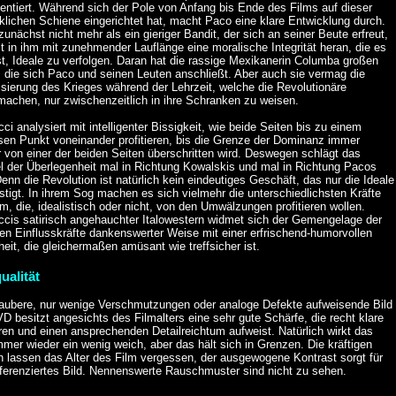
entiert. Während sich der Pole von Anfang bis Ende des Films auf dieser
lichen Schiene eingerichtet hat, macht Paco eine klare Entwicklung durch.
 zunächst nicht mehr als ein gieriger Bandit, der sich an seiner Beute erfreut,
 in ihm mit zunehmender Lauflänge eine moralische Integrität heran, die es
t, Ideale zu verfolgen. Daran hat die rassige Mexikanerin Columba großen
, die sich Paco und seinen Leuten anschließt. Aber auch sie vermag die
isierung des Krieges während der Lehrzeit, welche die Revolutionäre
machen, nur zwischenzeitlich in ihre Schranken zu weisen.
ci analysiert mit intelligenter Bissigkeit, wie beide Seiten bis zu einem
sen Punkt voneinander profitieren, bis die Grenze der Dominanz immer
 von einer der beiden Seiten überschritten wird. Deswegen schlägt das
l der Überlegenheit mal in Richtung Kowalskis und mal in Richtung Pacos
enn die Revolution ist natürlich kein eindeutiges Geschäft, das nur die Ideale
tigt. In ihrem Sog machen es sich vielmehr die unterschiedlichsten Kräfte
, die, idealistisch oder nicht, von den Umwälzungen profitieren wollen.
ccis satirisch angehauchter Italowestern widmet sich der Gemengelage der
en Einflusskräfte dankenswerter Weise mit einer erfrischend-humorvollen
heit, die gleichermaßen amüsant wie treffsicher ist.
ualität
aubere, nur wenige Verschmutzungen oder analoge Defekte aufweisende Bild
D besitzt angesichts des Filmalters eine sehr gute Schärfe, die recht klare
en und einen ansprechenden Detailreichtum aufweist. Natürlich wirkt das
mmer wieder ein wenig weich, aber das hält sich in Grenzen. Die kräftigen
n lassen das Alter des Film vergessen, der ausgewogene Kontrast sorgt für
fferenziertes Bild. Nennenswerte Rauschmuster sind nicht zu sehen.