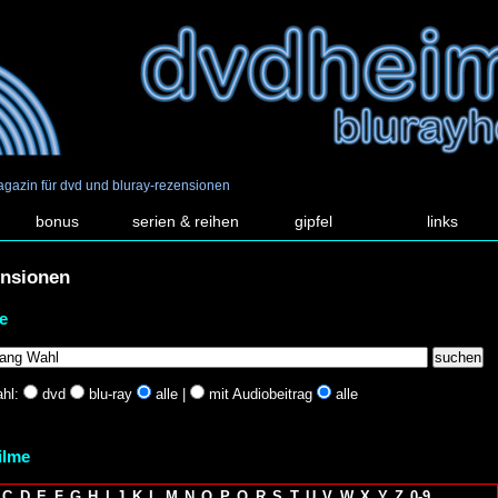
agazin für dvd und bluray-rezensionen
bonus
serien & reihen
gipfel
links
ensionen
e
hl:
dvd
blu-ray
alle |
mit Audiobeitrag
alle
filme
C
D
E
F
G
H
I
J
K
L
M
N
O
P
Q
R
S
T
U
V
W
X
Y
Z
0-9