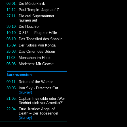
06.01.
Die Mörderklinik
12.12.
Paul Temple: Jagd auf Z
27.11.
Die drei Supermänner
räumen auf
30.10.
Die Heuchler
10.10.
X 312 … Flug zur Hölle...
03.10.
Das Todeslied des Shaolin
15.09.
Der Koloss von Konga
26.08.
Das Omen des Bösen
11.08.
Menschen im Hotel
06.08.
Mädchen: Mit Gewalt
kurzrezension
09.11.
Return of the Warrior
30.05.
Iron Sky - Director's Cut
(blu-ray)
21.05.
Captain Invincible oder „Wer
fürchtet sich vor Amerika?“
22.04.
True Justice: Angel of
Death – Der Todesengel
(blu-ray)