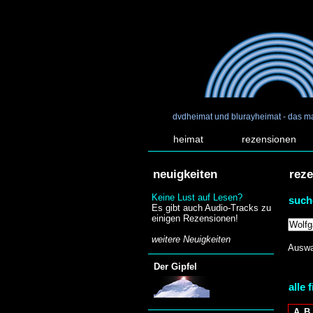
dvdheimat und blurayheimat - das m
heimat
rezensionen
neuigkeiten
rez
Keine Lust auf Lesen?
such
Es gibt auch Audio-Tracks zu
einigen Rezensionen!
weitere Neuigkeiten
Auswa
Der Gipfel
alle 
A
B