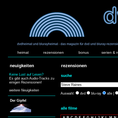
dvdheimat und blurayheimat - das magazin für dvd und bluray-rezens
heimat
rezensionen
bonus
serien & 
neuigkeiten
rezensionen
Keine Lust auf Lesen?
suche
Es gibt auch Audio-Tracks zu
einigen Rezensionen!
weitere Neuigkeiten
Auswahl:
dvd
blu-ray
alle |
Der Gipfel
alle filme
A
B
C
D
E
F
G
H
I
J
K
L
M
N