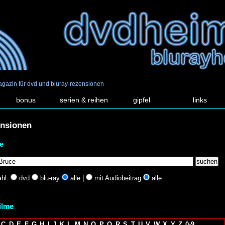
agazin für dvd und bluray-rezensionen
bonus
serien & reihen
gipfel
links
ensionen
e
hl:
dvd
blu-ray
alle |
mit Audiobeitrag
alle
filme
C
D
E
F
G
H
I
J
K
L
M
N
O
P
Q
R
S
T
U
V
W
X
Y
Z
0-9