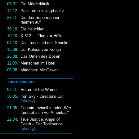
06.01.
Die Mörderklinik
12.12.
Paul Temple: Jagd auf Z
27.11.
Die drei Supermänner
räumen auf
30.10.
Die Heuchler
10.10.
X 312 … Flug zur Hölle...
03.10.
Das Todeslied des Shaolin
15.09.
Der Koloss von Konga
26.08.
Das Omen des Bösen
11.08.
Menschen im Hotel
06.08.
Mädchen: Mit Gewalt
kurzrezension
09.11.
Return of the Warrior
30.05.
Iron Sky - Director's Cut
(blu-ray)
21.05.
Captain Invincible oder „Wer
fürchtet sich vor Amerika?“
22.04.
True Justice: Angel of
Death – Der Todesengel
(blu-ray)