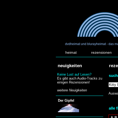
dvdheimat und blurayheimat - das m
heimat
rezensionen
neuigkeiten
rez
Keine Lust auf Lesen?
such
Es gibt auch Audio-Tracks zu
einigen Rezensionen!
weitere Neuigkeiten
Auswa
Der Gipfel
alle 
A
B