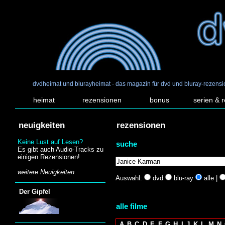
dvdheimat und blurayheimat - das magazin für dvd und bluray-rezens
heimat
rezensionen
bonus
serien & 
neuigkeiten
rezensionen
Keine Lust auf Lesen?
suche
Es gibt auch Audio-Tracks zu
einigen Rezensionen!
weitere Neuigkeiten
Auswahl:
dvd
blu-ray
alle |
Der Gipfel
alle filme
A
B
C
D
E
F
G
H
I
J
K
L
M
N