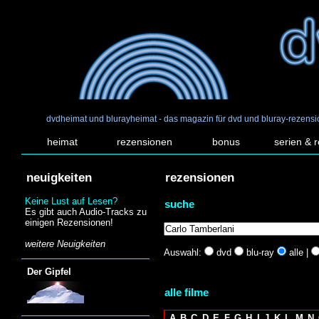
dvdheimat und blurayheimat - das magazin für dvd und bluray-rezens
heimat
rezensionen
bonus
serien & 
neuigkeiten
rezensionen
Keine Lust auf Lesen?
suche
Es gibt auch Audio-Tracks zu
einigen Rezensionen!
weitere Neuigkeiten
Auswahl:
dvd
blu-ray
alle |
Der Gipfel
alle filme
A
B
C
D
E
F
G
H
I
J
K
L
M
N