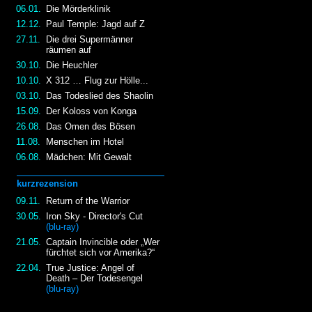
06.01.
Die Mörderklinik
12.12.
Paul Temple: Jagd auf Z
27.11.
Die drei Supermänner
räumen auf
30.10.
Die Heuchler
10.10.
X 312 … Flug zur Hölle...
03.10.
Das Todeslied des Shaolin
15.09.
Der Koloss von Konga
26.08.
Das Omen des Bösen
11.08.
Menschen im Hotel
06.08.
Mädchen: Mit Gewalt
kurzrezension
09.11.
Return of the Warrior
30.05.
Iron Sky - Director's Cut
(blu-ray)
21.05.
Captain Invincible oder „Wer
fürchtet sich vor Amerika?“
22.04.
True Justice: Angel of
Death – Der Todesengel
(blu-ray)