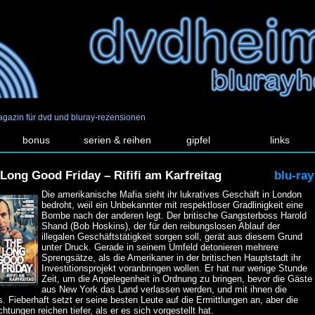
agazin für dvd und bluray-rezensionen
bonus
serien & reihen
gipfel
links
Long Good Friday – Rififi am Karfreitag
blu-ray
Die amerikanische Mafia sieht ihr lukratives Geschäft in London
bedroht, weil ein Unbekannter mit respektloser Gradlinigkeit eine
Bombe nach der anderen legt. Der britische Gangsterboss Harold
Shand (Bob Hoskins), der für den reibungslosen Ablauf der
illegalen Geschäftstätigkeit sorgen soll, gerät aus diesem Grund
unter Druck. Gerade in seinem Umfeld detonieren mehrere
Sprengsätze, als die Amerikaner in der britischen Hauptstadt ihr
Investitionsprojekt voranbringen wollen. Er hat nur wenige Stunde
Zeit, um die Angelegenheit in Ordnung zu bringen, bevor die Gäste
aus New York das Land verlassen werden, und mit ihnen die
s. Fieberhaft setzt er seine besten Leute auf die Ermittlungen an, aber die
chtungen reichen tiefer, als er es sich vorgestellt hat.