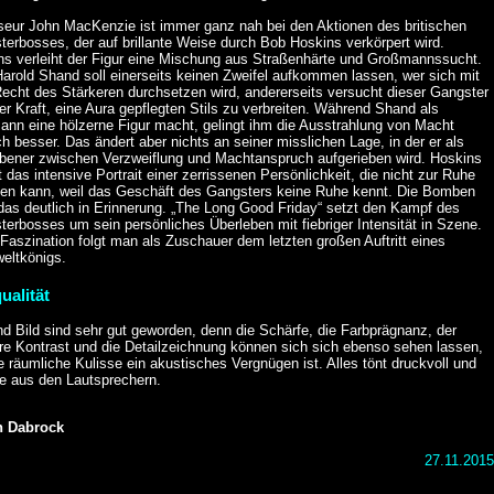
seur John MacKenzie ist immer ganz nah bei den Aktionen des britischen
erbosses, der auf brillante Weise durch Bob Hoskins verkörpert wird.
ns verleiht der Figur eine Mischung aus Straßenhärte und Großmannssucht.
arold Shand soll einerseits keinen Zweifel aufkommen lassen, wer sich mit
echt des Stärkeren durchsetzen wird, andererseits versucht dieser Gangster
ler Kraft, eine Aura gepflegten Stils zu verbreiten. Während Shand als
ann eine hölzerne Figur macht, gelingt ihm die Ausstrahlung von Macht
ch besser. Das ändert aber nichts an seiner misslichen Lage, in der er als
ebener zwischen Verzweiflung und Machtanspruch aufgerieben wird. Hoskins
t das intensive Portrait einer zerrissenen Persönlichkeit, die nicht zur Ruhe
n kann, weil das Geschäft des Gangsters keine Ruhe kennt. Die Bomben
das deutlich in Erinnerung. „The Long Good Friday“ setzt den Kampf des
erbosses um sein persönliches Überleben mit fiebriger Intensität in Szene.
 Faszination folgt man als Zuschauer dem letzten großen Auftritt eines
weltkönigs.
ualität
d Bild sind sehr gut geworden, denn die Schärfe, die Farbprägnanz, der
re Kontrast und die Detailzeichnung können sich sich ebenso sehen lassen,
e räumliche Kulisse ein akustisches Vergnügen ist. Alles tönt druckvoll und
se aus den Lautsprechern.
n Dabrock
27.11.2015