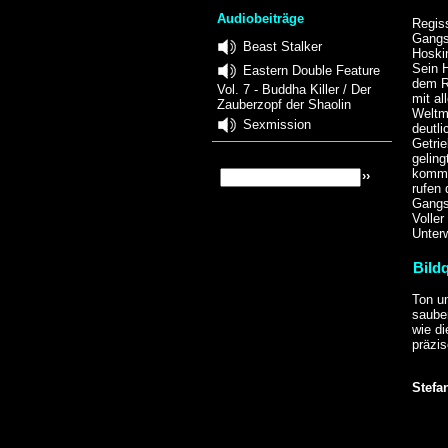
Audiobeiträge
Regis
Gangst
Beast Stalker
Hoski
Sein H
Eastern Double Feature
dem R
Vol. 7 - Buddha Killer / Der
mit al
Zauberzopf der Shaolin
Weltm
Sexmission
deutli
Getri
geling
komme
rufen 
Gangst
Voller
Unter
Bildq
Ton un
saube
wie di
präzi
Stefa