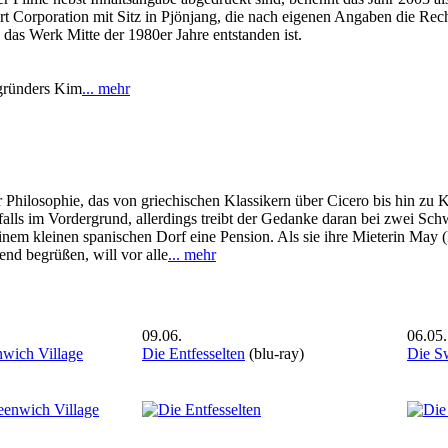
t Corporation mit Sitz in Pjönjang, die nach eigenen Angaben die Rech
das Werk Mitte der 1980er Jahre entstanden ist.
sgründers Kim
... mehr
 Philosophie, das von griechischen Klassikern über Cicero bis hin zu
falls im Vordergrund, allerdings treibt der Gedanke daran bei zwei Schw
inem kleinen spanischen Dorf eine Pension. Als sie ihre Mieterin May
nd begrüßen, will vor alle
... mehr
09.06.
06.05.
nwich Village
Die Entfesselten
(blu-ray)
Die Sw