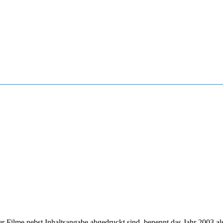
 Filme nebst Inhaltsangabe abgedruckt sind, benennt das Jahr 2003 als