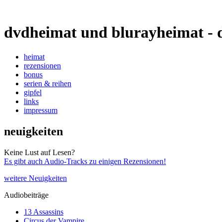
dvdheimat und blurayheimat - 
heimat
rezensionen
bonus
serien & reihen
gipfel
links
impressum
neuigkeiten
Keine Lust auf Lesen?
Es gibt auch Audio-Tracks zu einigen Rezensionen!
weitere Neuigkeiten
Audiobeiträge
13 Assassins
Circus der Vampire