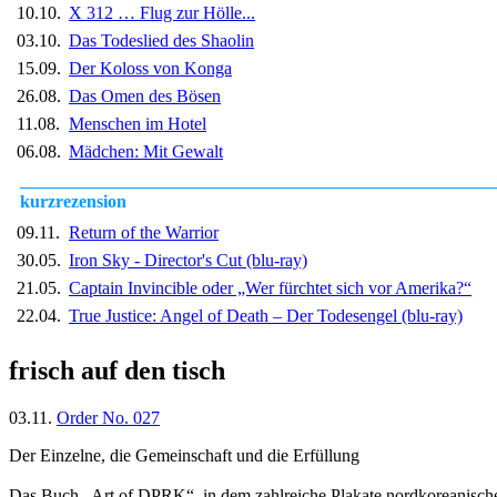
10.10.
X 312 … Flug zur Hölle...
03.10.
Das Todeslied des Shaolin
15.09.
Der Koloss von Konga
26.08.
Das Omen des Bösen
11.08.
Menschen im Hotel
06.08.
Mädchen: Mit Gewalt
kurzrezension
09.11.
Return of the Warrior
30.05.
Iron Sky - Director's Cut
(blu-ray)
21.05.
Captain Invincible oder „Wer fürchtet sich vor Amerika?“
22.04.
True Justice: Angel of Death – Der Todesengel
(blu-ray)
frisch auf den tisch
03.11.
Order No. 027
Der Einzelne, die Gemeinschaft und die Erfüllung
Das Buch „Art of DPRK“, in dem zahlreiche Plakate nordkoreanischer