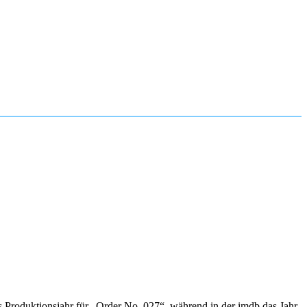
 Produktionsjahr für „Order No. 027“, während in der imdb das Jahr