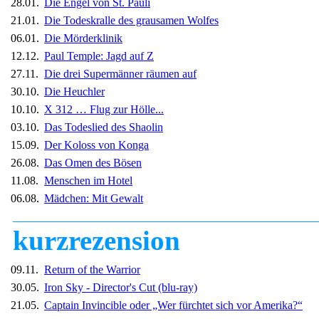
28.01.
Die Engel von St. Pauli
21.01.
Die Todeskralle des grausamen Wolfes
06.01.
Die Mörderklinik
12.12.
Paul Temple: Jagd auf Z
27.11.
Die drei Supermänner räumen auf
30.10.
Die Heuchler
10.10.
X 312 … Flug zur Hölle...
03.10.
Das Todeslied des Shaolin
15.09.
Der Koloss von Konga
26.08.
Das Omen des Bösen
11.08.
Menschen im Hotel
06.08.
Mädchen: Mit Gewalt
kurzrezension
09.11.
Return of the Warrior
30.05.
Iron Sky - Director's Cut
(blu-ray)
21.05.
Captain Invincible oder „Wer fürchtet sich vor Amerika?“