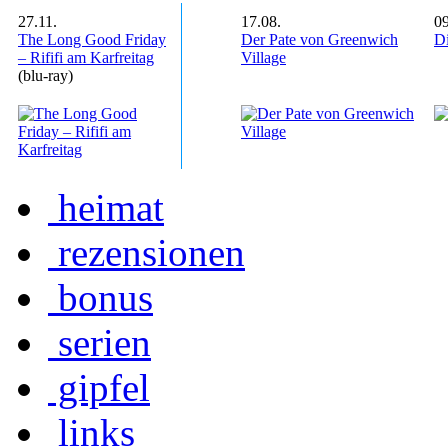
27.11.
17.08.
09
The Long Good Friday
Der Pate von Greenwich
Di
– Rififi am Karfreitag
Village
(blu-ray)
heimat
rezensionen
bonus
serien
gipfel
links