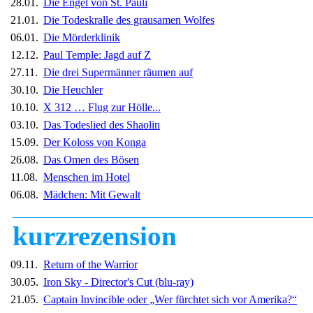
28.01.
Die Engel von St. Pauli
21.01.
Die Todeskralle des grausamen Wolfes
06.01.
Die Mörderklinik
12.12.
Paul Temple: Jagd auf Z
27.11.
Die drei Supermänner räumen auf
30.10.
Die Heuchler
10.10.
X 312 … Flug zur Hölle...
03.10.
Das Todeslied des Shaolin
15.09.
Der Koloss von Konga
26.08.
Das Omen des Bösen
11.08.
Menschen im Hotel
06.08.
Mädchen: Mit Gewalt
kurzrezension
09.11.
Return of the Warrior
30.05.
Iron Sky - Director's Cut
(blu-ray)
21.05.
Captain Invincible oder „Wer fürchtet sich vor Amerika?“