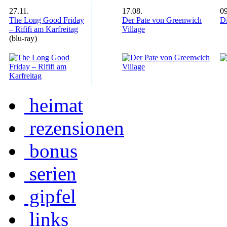
27.11.
17.08.
09
The Long Good Friday
Der Pate von Greenwich
Di
– Rififi am Karfreitag
Village
(blu-ray)
heimat
rezensionen
bonus
serien
gipfel
links