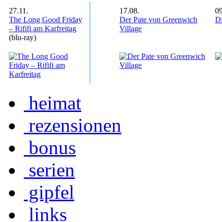
27.11.
17.08.
09
The Long Good Friday
Der Pate von Greenwich
Di
– Rififi am Karfreitag
Village
(blu-ray)
heimat
rezensionen
bonus
serien
gipfel
links