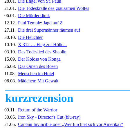
28.01.
Die Engel von St. Pauli
21.01.
Die Todeskralle des grausamen Wolfes
06.01.
Die Mörderklinik
12.12.
Paul Temple: Jagd auf Z
27.11.
Die drei Supermänner räumen auf
30.10.
Die Heuchler
10.10.
X 312 … Flug zur Hölle...
03.10.
Das Todeslied des Shaolin
15.09.
Der Koloss von Konga
26.08.
Das Omen des Bösen
11.08.
Menschen im Hotel
06.08.
Mädchen: Mit Gewalt
kurzrezension
09.11.
Return of the Warrior
30.05.
Iron Sky - Director's Cut
(blu-ray)
21.05.
Captain Invincible oder „Wer fürchtet sich vor Amerika?“